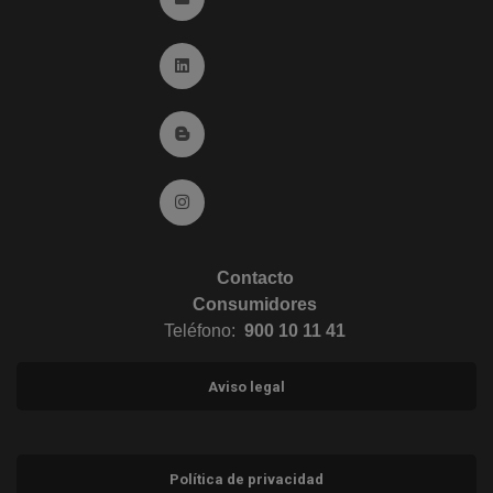
Ir a Linkedin (abre en ventana nueva)
Ir al Blog (abre en ventana nueva)
Ir a Instagram (abre en ventana nueva)
Contacto
Consumidores
Teléfono:
900 10 11 41
Aviso legal
Política de privacidad