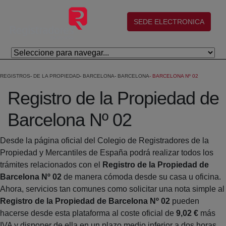
Skip to Main Content
(abre en nueva ventana)
SEDE ELECTRONICA
REGISTROS
DE LA PROPIEDAD
BARCELONA
BARCELONA
BARCELONA Nº 02
Registro de la Propiedad de
Barcelona Nº 02
Desde la página oficial del Colegio de Registradores de la
Propiedad y Mercantiles de España podrá realizar todos los
trámites relacionados con el
Registro de la Propiedad de
Barcelona Nº 02
de manera cómoda desde su casa u oficina.
Ahora, servicios tan comunes como solicitar una nota simple al
Registro de la Propiedad de Barcelona Nº 02
pueden
hacerse desde esta plataforma al coste oficial de
9,02 €
más
IVA y disponer de ella en un plazo medio inferior a dos horas.