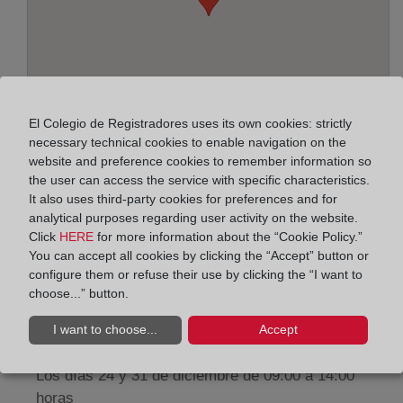
El Colegio de Registradores uses its own cookies: strictly
necessary technical cookies to enable navigation on the
website and preference cookies to remember information so
the user can access the service with specific characteristics.
Address:
It also uses third-party cookies for preferences and for
analytical purposes regarding user activity on the website.
Paseo de la Zona Franca, 109-Edif. Torre Marina,
Click
HERE
for more information about the “Cookie Policy.”
You can accept all cookies by clicking the “Accept” button or
8038
configure them or refuse their use by clicking the “I want to
Horario:
choose...” button.
De lunes a viernes de 09:00 a 17:00 horas
I want to choose...
Accept
Agosto: De lunes a viernes de 09:00 a 14:00 horas
Los días 24 y 31 de diciembre de 09:00 a 14:00
horas