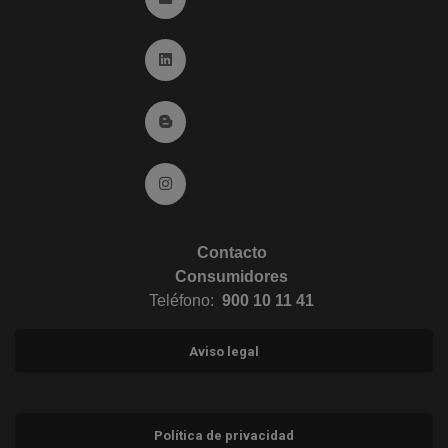
Ir a Linkedin (abre en ventana nueva)
Ir al Blog (abre en ventana nueva)
Ir a Instagram (abre en ventana nueva)
Contacto
Consumidores
Teléfono:
900 10 11 41
Aviso legal
Política de privacidad