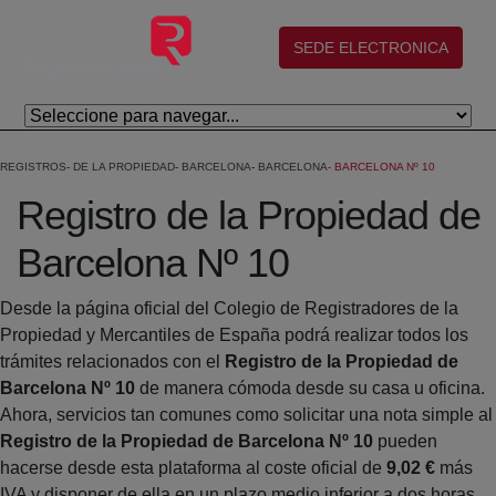
Skip to Main Content
(abre en nueva ventana)
SEDE ELECTRONICA
REGISTROS
DE LA PROPIEDAD
BARCELONA
BARCELONA
BARCELONA Nº 10
Registro de la Propiedad de
Barcelona Nº 10
Desde la página oficial del Colegio de Registradores de la
Propiedad y Mercantiles de España podrá realizar todos los
trámites relacionados con el
Registro de la Propiedad de
Barcelona Nº 10
de manera cómoda desde su casa u oficina.
Ahora, servicios tan comunes como solicitar una nota simple al
Registro de la Propiedad de Barcelona Nº 10
pueden
hacerse desde esta plataforma al coste oficial de
9,02 €
más
IVA y disponer de ella en un plazo medio inferior a dos horas.