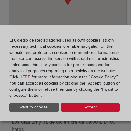
El Colegio de Registradores uses its own cookies: strictly
necessary technical cookies to enable navigation on the
website and preference cookies to remember information so
the user can access the service with specific characteristics.
Address:
It also uses third-party cookies for preferences and for
analytical purposes regarding user activity on the website.
Paseo de la Zona Franca, 109-Edif. Torre Marina,
Click
HERE
for more information about the “Cookie Policy.”
You can accept all cookies by clicking the “Accept” button or
8038
configure them or refuse their use by clicking the “I want to
Horario:
choose...” button.
De lunes a viernes de 09:00 a 17:00 horas
I want to choose...
Accept
Agosto: De lunes a viernes de 09:00 a 14:00 horas
Los días 24 y 31 de diciembre de 09:00 a 14:00
horas