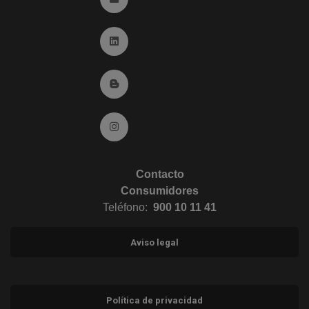
Ir a Linkedin (abre en ventana nueva)
Ir al Blog (abre en ventana nueva)
Ir a Instagram (abre en ventana nueva)
Contacto
Consumidores
Teléfono:
900 10 11 41
Aviso legal
Política de privacidad