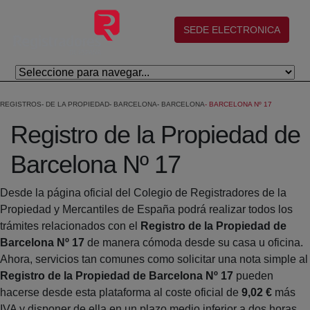
Skip to Main Content
(abre en nueva ventana)
SEDE ELECTRONICA
REGISTROS
DE LA PROPIEDAD
BARCELONA
BARCELONA
BARCELONA Nº 17
Registro de la Propiedad de
Barcelona Nº 17
Desde la página oficial del Colegio de Registradores de la
Propiedad y Mercantiles de España podrá realizar todos los
trámites relacionados con el
Registro de la Propiedad de
Barcelona Nº 17
de manera cómoda desde su casa u oficina.
Ahora, servicios tan comunes como solicitar una nota simple al
Registro de la Propiedad de Barcelona Nº 17
pueden
hacerse desde esta plataforma al coste oficial de
9,02 €
más
IVA y disponer de ella en un plazo medio inferior a dos horas.