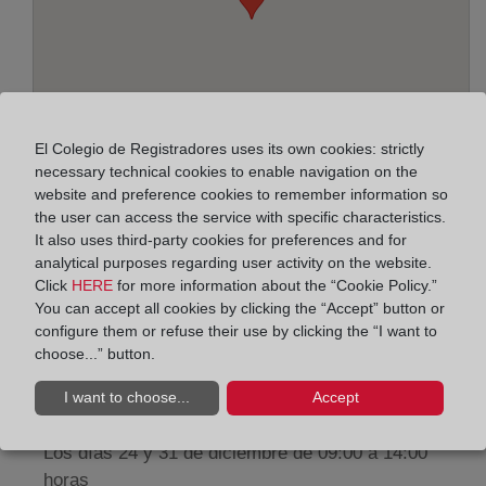
El Colegio de Registradores uses its own cookies: strictly
necessary technical cookies to enable navigation on the
website and preference cookies to remember information so
the user can access the service with specific characteristics.
Address:
It also uses third-party cookies for preferences and for
analytical purposes regarding user activity on the website.
Paseo de la Zona Franca, 109-Edif. Torre Marina,
Click
HERE
for more information about the “Cookie Policy.”
You can accept all cookies by clicking the “Accept” button or
8038
configure them or refuse their use by clicking the “I want to
Horario:
choose...” button.
De lunes a viernes de 09:00 a 17:00 horas
I want to choose...
Accept
Agosto: De lunes a viernes de 09:00 a 14:00 horas
Los días 24 y 31 de diciembre de 09:00 a 14:00
horas