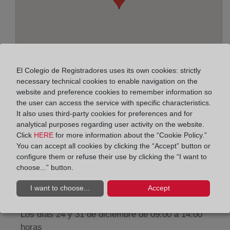
El Colegio de Registradores uses its own cookies: strictly
necessary technical cookies to enable navigation on the
website and preference cookies to remember information so
the user can access the service with specific characteristics.
Address:
It also uses third-party cookies for preferences and for
analytical purposes regarding user activity on the website.
Paseo de la Zona Franca, 109-Edif. Torre Marina,
Click
HERE
for more information about the “Cookie Policy.”
You can accept all cookies by clicking the “Accept” button or
8038
configure them or refuse their use by clicking the “I want to
Horario:
choose...” button.
De lunes a viernes de 09:00 a 17:00 horas
I want to choose...
Accept
Agosto: De lunes a viernes de 09:00 a 14:00 horas
Los días 24 y 31 de diciembre de 09:00 a 14:00
horas