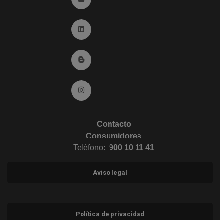
Ir a Linkedin (abre en ventana nueva)
Ir al Blog (abre en ventana nueva)
Ir a Instagram (abre en ventana nueva)
Contacto
Consumidores
Teléfono:
900 10 11 41
Aviso legal
Política de privacidad