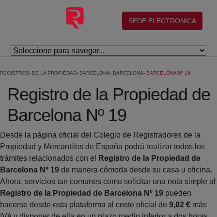
Skip to Main Content
(abre en nueva ventana)
SEDE ELECTRONICA
REGISTROS
DE LA PROPIEDAD
BARCELONA
BARCELONA
BARCELONA Nº 19
Registro de la Propiedad de
Barcelona Nº 19
Desde la página oficial del Colegio de Registradores de la
Propiedad y Mercantiles de España podrá realizar todos los
trámites relacionados con el
Registro de la Propiedad de
Barcelona Nº 19
de manera cómoda desde su casa u oficina.
Ahora, servicios tan comunes como solicitar una nota simple al
Registro de la Propiedad de Barcelona Nº 19
pueden
hacerse desde esta plataforma al coste oficial de
9,02 €
más
IVA y disponer de ella en un plazo medio inferior a dos horas.