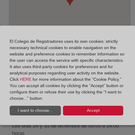
El Colegio de Registradores uses its own cookies: strictly
necessary technical cookies to enable navigation on the
website and preference cookies to remember information so
the user can access the service with specific characteristics.
Address:
It also uses third-party cookies for preferences and for
analytical purposes regarding user activity on the website.
Paseo de la Zona Franca, 109-Edif. Torre Marina,
Click
HERE
for more information about the “Cookie Policy.”
You can accept all cookies by clicking the “Accept” button or
8038
configure them or refuse their use by clicking the “I want to
Horario:
choose...” button.
De lunes a viernes de 09:00 a 17:00 horas
I want to choose...
Accept
Agosto: De lunes a viernes de 09:00 a 14:00 horas
Los días 24 y 31 de diciembre de 09:00 a 14:00
horas