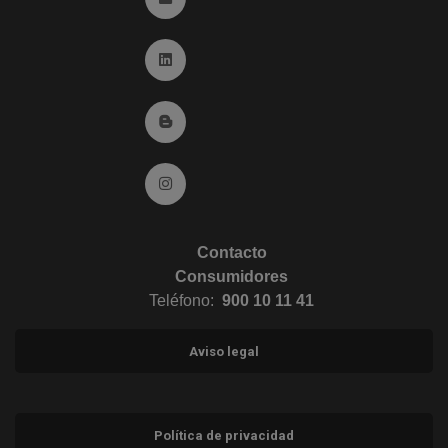
Ir a Linkedin (abre en ventana nueva)
Ir al Blog (abre en ventana nueva)
Ir a Instagram (abre en ventana nueva)
Contacto
Consumidores
Teléfono:
900 10 11 41
Aviso legal
Política de privacidad