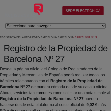
Skip to Main Content
(abre en nueva ventana)
SEDE ELECTRONICA
REGISTROS
DE LA PROPIEDAD
BARCELONA
BARCELONA
BARCELONA Nº 27
Registro de la Propiedad de
Barcelona Nº 27
Desde la página oficial del Colegio de Registradores de la
Propiedad y Mercantiles de España podrá realizar todos los
trámites relacionados con el
Registro de la Propiedad de
Barcelona Nº 27
de manera cómoda desde su casa u oficina.
Ahora, servicios tan comunes como solicitar una nota simple al
Registro de la Propiedad de Barcelona Nº 27
pueden
hacerse desde esta plataforma al coste oficial de
9,02 €
más
IVA y disponer de ella en un plazo medio inferior a dos horas.