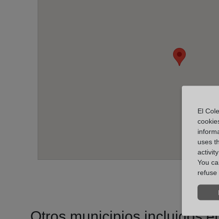
El Cole
cookie
informa
uses t
activit
You can
refuse 
Otros municipios incluidos en 