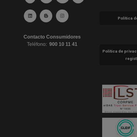
Ir a Linkedin (abre en ventana nueva)
Ir al Blog (abre en ventana nueva)
Ir a Instagram (abre en ventana nue
Política 
Contacto Consumidores
Teléfono:
900 10 11 41
Política de priva
regis