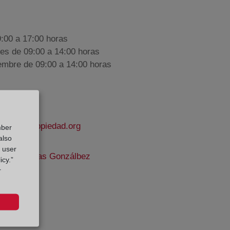
9:00 a 17:00 horas
nes de 09:00 a 14:00 horas
iembre de 09:00 a 14:00 horas
trodelapropiedad.org
mber
also
g user
ana de Pozas Gonzálbez
icy.”
r
e Datos: