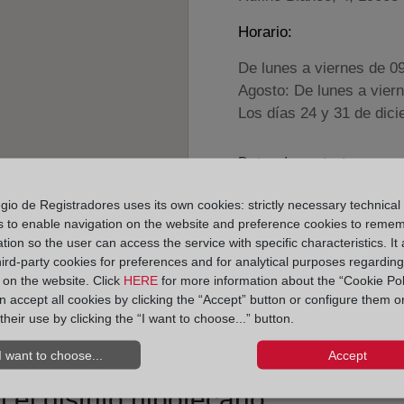
Horario:
De lunes a viernes de 0
Agosto: De lunes a vier
Los días 24 y 31 de dic
Datos de contacto:
949 22 44 99
gio de Registradores uses its own cookies: strictly necessary technical
guadalajara3@regis
s to enable navigation on the website and preference cookies to reme
tion so the user can access the service with specific characteristics. It 
Datos del Registrador:
hird-party cookies for preferences and for analytical purposes regardin
José Antonio Jord
y on the website. Click
HERE
for more information about the “Cookie Pol
 accept all cookies by clicking the “Accept” button or configure them o
Delegado de Protección d
their use by clicking the “I want to choose...” button.
dpo@corpme.es
I want to choose...
Accept
el distrito hipotecario