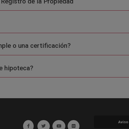
 Registro de la Propiedad
ple o una certificación?
e hipoteca?
Aviso
Ir a facebook (abre en ventana nueva)
Ir a twitter (abre en ventana nueva)
Ir a YouTube (abre en ventana nuev
Ir a Flickr (abre en ventana 