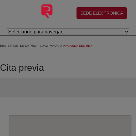
Skip to Main Content
(abre en nueva ventana)
SEDE ELECTRONICA
REGISTROS
DE LA PROPIEDAD
MADRID
ARGANDA DEL REY
Cita previa