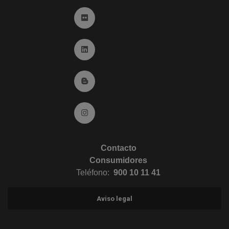
Ir a Flickr (abre en ventana nueva)
Ir a Linkedin (abre en ventana nueva)
Ir al Blog (abre en ventana nueva)
Ir a Instagram (abre en ventana nueva)
Contacto
Consumidores
Teléfono:
900 10 11 41
Aviso legal