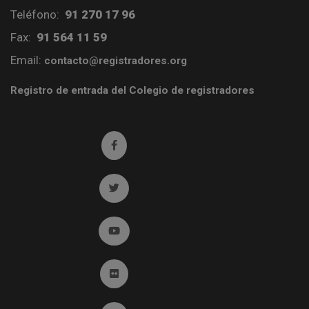
Teléfono:
91 270 17 96
Fax:
91 564 11 59
Email:
contacto@registradores.org
Registro de entrada del Colegio de registradores
Ir a facebook (abre en ventana nueva)
Ir a twitter (abre en ventana nueva)
Ir a YouTube (abre en ventana nueva)
Ir a Flickr (abre en ventana nueva)