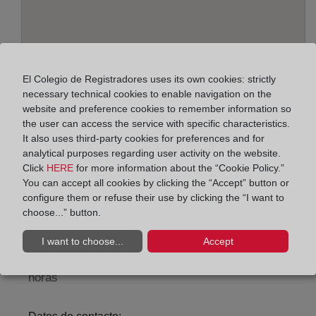
El Colegio de Registradores uses its own cookies: strictly
necessary technical cookies to enable navigation on the
website and preference cookies to remember information so
the user can access the service with specific characteristics.
It also uses third-party cookies for preferences and for
Address:
analytical purposes regarding user activity on the website.
Alcalá, 540 - Edif. B - planta 2ª, 28027
Click
HERE
for more information about the “Cookie Policy.”
You can accept all cookies by clicking the “Accept” button or
Horario:
configure them or refuse their use by clicking the “I want to
choose...” button.
De lunes a viernes de 09:00 a 17:00 horas
Agosto: De lunes a viernes de 09:00 a 14:00 horas
I want to choose...
Accept
Los días 24 y 31 de diciembre de 09:00 a 14:00
horas