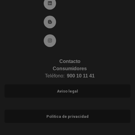
Ir a Linkedin (abre en ventana nueva)
Ir al Blog (abre en ventana nueva)
Ir a Instagram (abre en ventana nueva)
Contacto
Consumidores
Teléfono:
900 10 11 41
Aviso legal
Política de privacidad