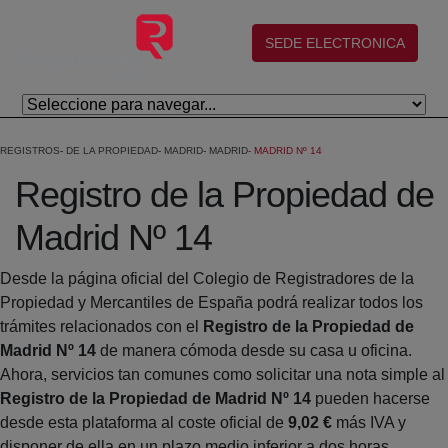
Skip to Main Content
(abre en nueva ventana)
SEDE ELECTRONICA
REGISTROS
DE LA PROPIEDAD
MADRID
MADRID
MADRID Nº 14
Registro de la Propiedad de
Madrid Nº 14
Desde la página oficial del Colegio de Registradores de la
Propiedad y Mercantiles de España podrá realizar todos los
trámites relacionados con el
Registro de la Propiedad de
Madrid Nº 14
de manera cómoda desde su casa u oficina.
Ahora, servicios tan comunes como solicitar una nota simple al
Registro de la Propiedad de Madrid Nº 14
pueden hacerse
desde esta plataforma al coste oficial de
9,02 €
más IVA y
disponer de ella en un plazo medio inferior a dos horas.