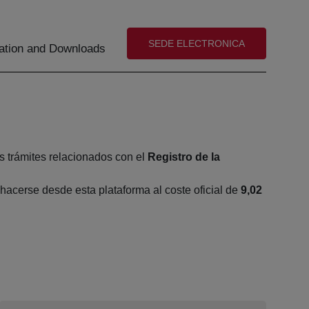
(abre en nueva ventana)
SEDE ELECTRONICA
tion and Downloads
s trámites relacionados con el
Registro de la
acerse desde esta plataforma al coste oficial de
9,02