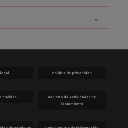
 legal
Política de privacidad
a)
nueva)
va)
de cookies
Registro de Actividades de
Tratamiento
cidad de servicios
Canal interno de información