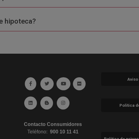
e hipoteca?
Aviso
Ir a facebook (abre en ventana nueva)
Ir a twitter (abre en ventana nueva)
Ir a YouTube (abre en ventana nuev
Ir a Flickr (abre en ventana 
Ir a Linkedin (abre en ventana nueva)
Ir al Blog (abre en ventana nueva)
Ir a Instagram (abre en ventana nue
Política 
Contacto Consumidores
Teléfono:
900 10 11 41
Política de priva