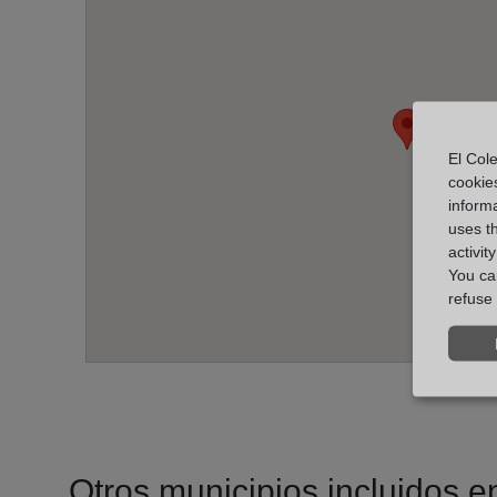
El Cole
cookie
informa
uses t
activit
You can
refuse 
Otros municipios incluidos en 