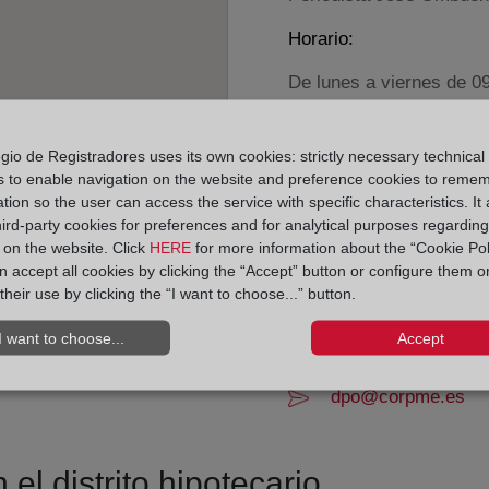
Horario:
De lunes a viernes de 0
Agosto: De lunes a vier
Los días 24 y 31 de dic
gio de Registradores uses its own cookies: strictly necessary technical
s to enable navigation on the website and preference cookies to reme
Datos de contacto:
tion so the user can access the service with specific characteristics. It 
hird-party cookies for preferences and for analytical purposes regardin
(96) 389 81 75
y on the website. Click
HERE
for more information about the “Cookie Pol
valencia3@registro
 accept all cookies by clicking the “Accept” button or configure them o
their use by clicking the “I want to choose...” button.
Datos del Registrador:
Antonio Manrique 
I want to choose...
Accept
Delegado de Protección d
dpo@corpme.es
el distrito hipotecario