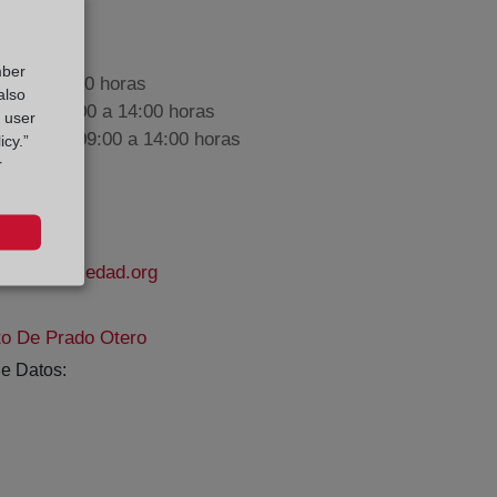
mber
9:00 a 17:00 horas
also
nes de 09:00 a 14:00 horas
g user
iembre de 09:00 a 14:00 horas
icy.”
r
odelapropiedad.org
to De Prado Otero
e Datos: