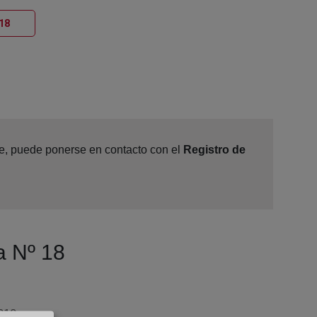
Ventana nueva
 18
ine, puede ponerse en contacto con el
Registro de
a Nº 18
6010