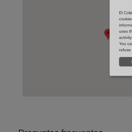
El Cole
cookie
informa
uses t
activit
You can
refuse 