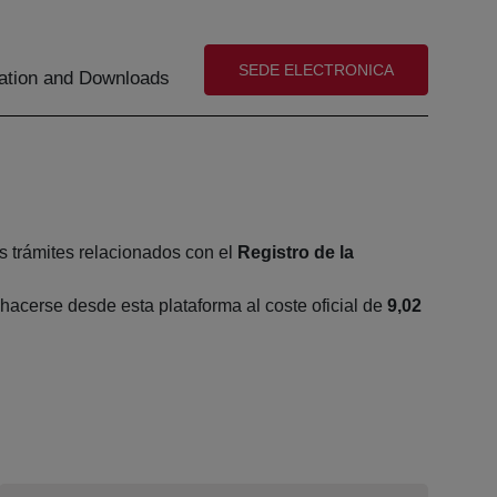
(abre en nueva ventana)
SEDE ELECTRONICA
tion and Downloads
s trámites relacionados con el
Registro de la
acerse desde esta plataforma al coste oficial de
9,02