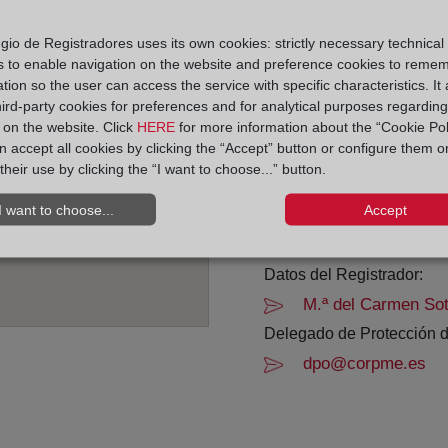
Horario:
gio de Registradores uses its own cookies: strictly necessary technical
s to enable navigation on the website and preference cookies to reme
De lunes a viernes de 0
tion so the user can access the service with specific characteristics. It 
Agosto: De lunes a vier
hird-party cookies for preferences and for analytical purposes regardin
Los días 24 y 31 de dic
y on the website. Click
HERE
for more information about the “Cookie Pol
 accept all cookies by clicking the “Accept” button or configure them o
their use by clicking the “I want to choose...” button.
Datos de contacto:
96 339 24 25
I want to choose...
Accept
valencia18@registr
Datos del Registrador:
M.ª del Carmen So
Delegado de Protección d
dpo@corpme.es