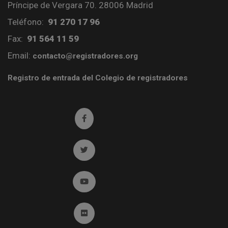
Príncipe de Vergara 70. 28006 Madrid
Teléfono:
91 270 17 96
Fax:
91 564 11 59
Email:
contacto@registradores.org
Registro de entrada del Colegio de registradores
Ir a facebook (abre en ventana nueva)
Ir a twitter (abre en ventana nueva)
Ir a YouTube (abre en ventana nueva)
Ir a Flickr (abre en ventana nueva)