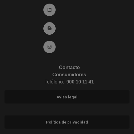
Ir a Linkedin (abre en ventana nueva)
Ir al Blog (abre en ventana nueva)
Ir a Instagram (abre en ventana nueva)
Contacto
Consumidores
Teléfono:
900 10 11 41
Aviso legal
Política de privacidad