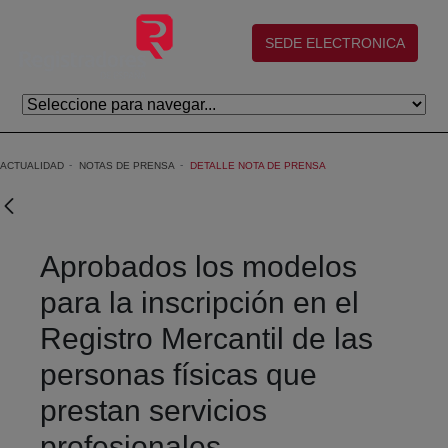
Eduki nagusira joan
(abre en nueva ventana)
SEDE ELECTRONICA
ACTUALIDAD
NOTAS DE PRENSA
DETALLE NOTA DE PRENSA
Aprobados los modelos
para la inscripción en el
Registro Mercantil de las
personas físicas que
prestan servicios
profesionales