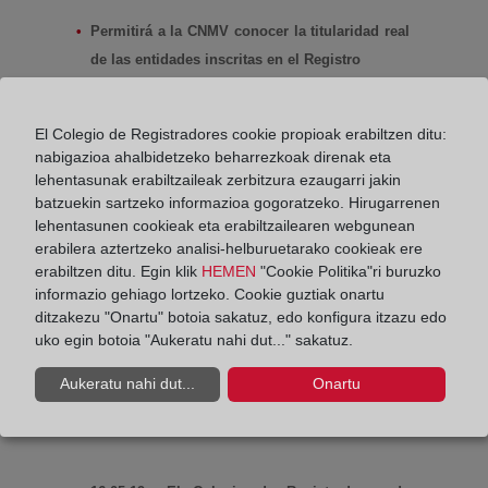
información del Registro de la
(abre en nue
Propiedad y del Registro Mercantil
Permitirá a la CNMV conocer la titularidad real
de las entidades inscritas en el Registro
10.04'19.-
La decana del Colegio de Registradores
El Colegio de Registradores cookie propioak erabiltzen ditu:
de la Propiedad y Mercantiles de España, Mª
nabigazioa ahalbidetzeko beharrezkoak direnak eta
Emilia Adán García y el presidente de la
lehentasunak erabiltzaileak zerbitzura ezaugarri jakin
batzuekin sartzeko informazioa gogoratzeko. Hirugarrenen
Comisión Nacional del Mercado de Valores
lehentasunen cookieak eta erabiltzailearen webgunean
(CNMV), Sebastián Albella, han firmado hoy un
Seguir Leyendo
erabilera aztertzeko analisi-helburuetarako cookieak ere
convenio de colaboración relativo al acceso del
erabiltzen ditu. Egin klik
HEMEN
"Cookie Politika"ri buruzko
supervisor a información del Registro de la
informazio gehiago lortzeko. Cookie guztiak onartu
Propiedad y del Registro Mercantil en el
ditzakezu "Onartu" botoia sakatuz, edo konfigura itzazu edo
uko egin botoia "Aukeratu nahi dut..." sakatuz.
desarrollo de sus funciones de supervisión
El Colegio de Registradores y la
Aukeratu nahi dut...
Onartu
Universidad Autónoma de Madrid
crean un Aula para la prevención del
(abre en nueva ventana)
blanqueo de capitales