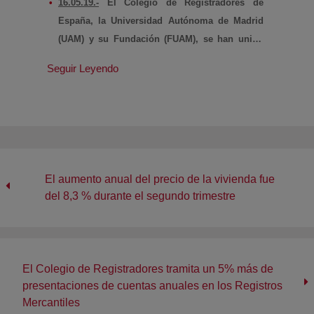
16.05.19.-
El Colegio de Registradores de
España, la Universidad Autónoma de Madrid
(UAM) y su Fundación (FUAM), se han unido
con el objetivo de formar en prevención del
Seguir Leyendo
blanqueo de capitales y financiación del
terrorismo (PBC/FT), contribuyendo con ello a
la lucha contra la corrupción, los delitos
económicos y el terrorismo.
El aumento anual del precio de la vivienda fue
del 8,3 % durante el segundo trimestre
El Colegio de Registradores tramita un 5% más de
presentaciones de cuentas anuales en los Registros
Mercantiles