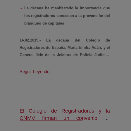
(abre en nueva ventana)
(RETIR)
actividades como el narcotráfico, el contrabando
La decana ha manifestado la importancia que
o el terrorismo.
los registradores conceden a la prevención del
blanqueo de capitales
14.02.2019.-
La decana del Colegio de
Registradores de España, María Emilia Adán, y el
General Jefe de la Jefatura de Policía Judicial,
Pedro Ángel Ortega Calahorro, han firmado un
acuerdo de colaboración entre ambas
Seguir Leyendo
instituciones por el que la Guardia Civil accederá
a la titularidad real de entidades inscritas en los
registros
El Colegio de Registradores y la
CNMV firman un convenio de
colaboración sobre acceso a