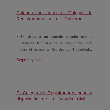
Colaboración entre el Colegio de
Registradores y el Gobierno de
Navarra en la lucha contra el blanqueo
(abre en nueva ventana)
de capitales
En virtud a un acuerdo suscrito con la
Hacienda Tributaria de la Comunidad Foral
para el acceso al Registro de Titularidades
Reales
Seguir Leyendo
08.02.2019.-
El Colegio de Registradores de
España y el Gobierno de Navarra han firmado un
convenio de colaboración para la consulta de la
titularidad real de sociedades mercantiles a
El Colegio de Registradores pone a
través del Registro Mercantil, una información
disposición de la Guardia Civil el
clave en las investigaciones relacionadas con la
Registro de Titularidades Reales
lucha contra el blanqueo de capitales y otras