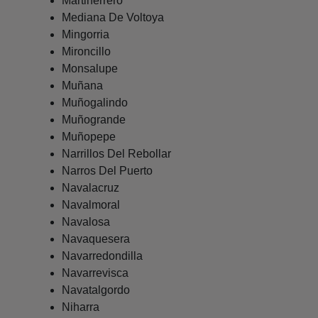
Martiherrero
Mediana De Voltoya
Mingorria
Mironcillo
Monsalupe
Muñana
Muñogalindo
Muñogrande
Muñopepe
Narrillos Del Rebollar
Narros Del Puerto
Navalacruz
Navalmoral
Navalosa
Navaquesera
Navarredondilla
Navarrevisca
Navatalgordo
Niharra