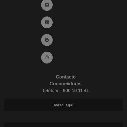
Ir a Flickr (abre en ventana nueva)
Ir a Linkedin (abre en ventana nueva)
Ir al Blog (abre en ventana nueva)
Ir a Instagram (abre en ventana nueva)
Contacto
Consumidores
Teléfono:
900 10 11 41
Aviso legal