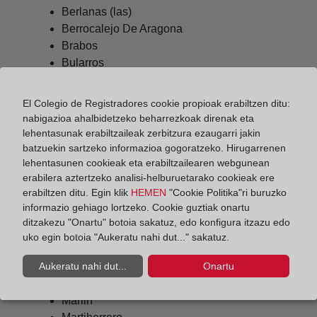
Berlanas (las)
Berrocalejo De Aragona
Brabos
Bularros
Burgohondo
Cardeñosa
El Colegio de Registradores cookie propioak erabiltzen ditu:
Casasola
nabigazioa ahalbidetzeko beharrezkoak direnak eta
Chamartin
lehentasunak erabiltzaileak zerbitzura ezaugarri jakin
Cillan
batzuekin sartzeko informazioa gogoratzeko. Hirugarrenen
lehentasunen cookieak eta erabiltzailearen webgunean
Colilla (la)
erabilera aztertzeko analisi-helburuetarako cookieak ere
Fresno (el)
erabiltzen ditu. Egin klik
HEMEN
"Cookie Politika"ri buruzko
Gallegos De Altamiros
informazio gehiago lortzeko. Cookie guztiak onartu
Gemuño
ditzakezu "Onartu" botoia sakatuz, edo konfigura itzazu edo
Gotarrendura
uko egin botoia "Aukeratu nahi dut..." sakatuz.
Hija De Dios (la)
Hoyocasero
Aukeratu nahi dut...
Onartu
Maello
Marlin