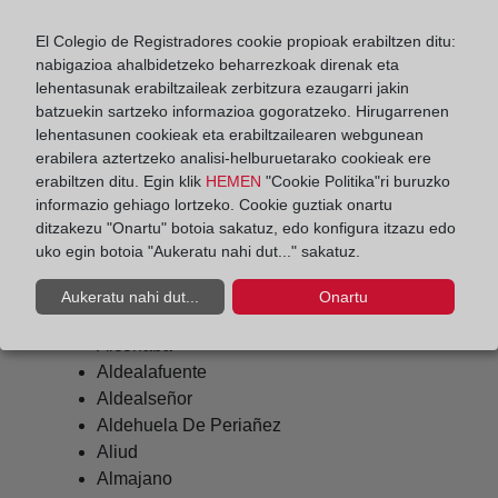
María Couto Aboy
El Colegio de Registradores cookie propioak erabiltzen ditu:
Delegado de Protección de Datos:
nabigazioa ahalbidetzeko beharrezkoak direnak eta
dpo@corpme.es
lehentasunak erabiltzaileak zerbitzura ezaugarri jakin
batzuekin sartzeko informazioa gogoratzeko. Hirugarrenen
lehentasunen cookieak eta erabiltzailearen webgunean
Otros municipios incluidos en el
erabilera aztertzeko analisi-helburuetarako cookieak ere
erabiltzen ditu. Egin klik
HEMEN
"Cookie Politika"ri buruzko
distrito hipotecario
informazio gehiago lortzeko. Cookie guztiak onartu
ditzakezu "Onartu" botoia sakatuz, edo konfigura itzazu edo
uko egin botoia "Aukeratu nahi dut..." sakatuz.
Abejar
Aukeratu nahi dut...
Onartu
Agreda
Alconaba
Aldealafuente
Aldealseñor
Aldehuela De Periañez
Aliud
Almajano