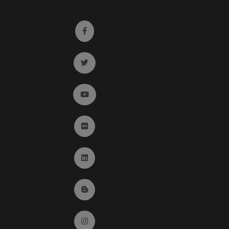
Ir a facebook (abre en ventana nueva)
Ir a twitter (abre en ventana nueva)
Ir a YouTube (abre en ventana nueva)
Ir a Flickr (abre en ventana nueva)
Ir a Linkedin (abre en ventana nueva)
Ir al Blog (abre en ventana nueva)
Ir a Instagram (abre en ventana nueva)