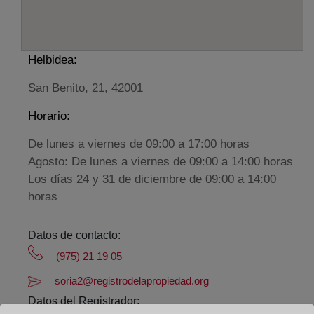
Helbidea:
San Benito, 21, 42001
Horario:
De lunes a viernes de 09:00 a 17:00 horas
Agosto: De lunes a viernes de 09:00 a 14:00 horas
Los días 24 y 31 de diciembre de 09:00 a 14:00
horas
Datos de contacto:
(975) 21 19 05
soria2@registrodelapropiedad.org
Datos del Registrador: