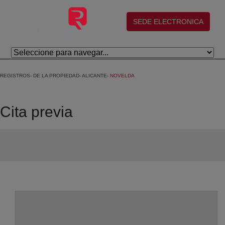
Eduki nagusira joan
(abre en nueva ventana)
SEDE ELECTRONICA
REGISTROS
DE LA PROPIEDAD
ALICANTE
NOVELDA
Cita previa