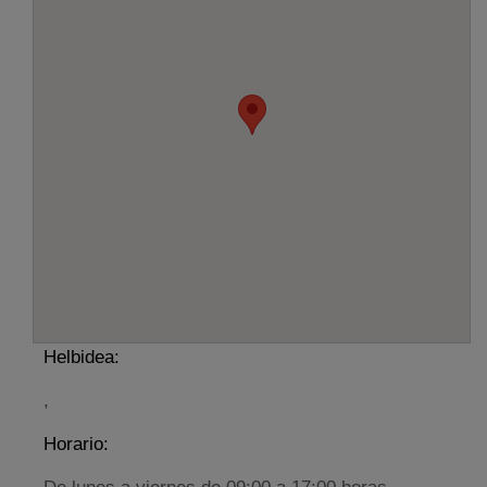
Helbidea:
,
Horario: