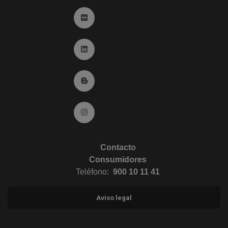
Ir a Flickr (abre en ventana nueva)
Ir a Linkedin (abre en ventana nueva)
Ir al Blog (abre en ventana nueva)
Ir a Instagram (abre en ventana nueva)
Contacto
Consumidores
Teléfono:
900 10 11 41
Aviso legal