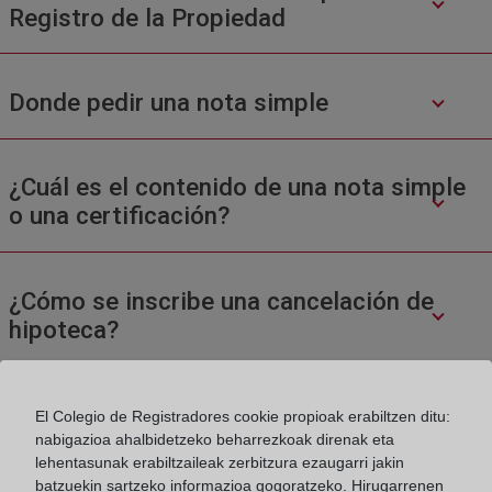
Registro de la Propiedad
Donde pedir una nota simple
¿Cuál es el contenido de una nota simple
o una certificación?
¿Cómo se inscribe una cancelación de
hipoteca?
El Colegio de Registradores cookie propioak erabiltzen ditu:
nabigazioa ahalbidetzeko beharrezkoak direnak eta
lehentasunak erabiltzaileak zerbitzura ezaugarri jakin
batzuekin sartzeko informazioa gogoratzeko. Hirugarrenen