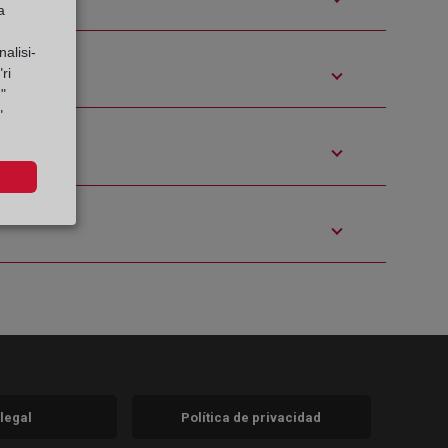
a
alisi-
ri
"
"
 legal
Política de privacidad
a)
nueva)