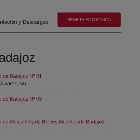
(abre en nueva ventana)
SEDE ELECTRONICA
tación y Descargas
Badajoz
d de Badajoz Nº 01
Álvarez, s/n
d de Badajoz Nº 03
d de Mercantil y de Bienes Muebles de Badajoz