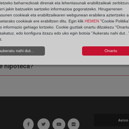
detzeko beharrezkoak direnak eta lehentasunak erabiltzaileak zerbitzur
rri jakin batzuekin sartzeko informazioa gogoratzeko. Hirugarrenen
asunen cookieak eta erabiltzailearen webgunean erabilera aztertzeko an
etarako cookieak ere erabiltzen ditu. Egin klik
HEMEN
"Cookie Politika"
o informazio gehiago lortzeko. Cookie guztiak onartu ditzakezu "Onartu
sakatuz, edo konfigura itzazu edo uko egin botoia "Aukeratu nahi dut...
z.
ple o una certificación?
Aukeratu nahi dut...
Onartu
e hipoteca?
Aviso
Ir a facebook (abre en ventana nueva)
Ir a twitter (abre en ventana nueva)
Ir a YouTube (abre en ventana nuev
Ir a Flickr (abre en ventana 