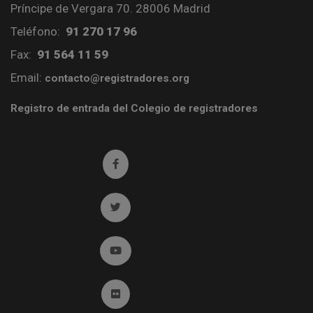
Príncipe de Vergara 70. 28006 Madrid
Teléfono:
91 270 17 96
Fax:
91 564 11 59
Email:
contacto@registradores.org
Registro de entrada del Colegio de registradores
Ir a facebook (abre en ventana nueva)
Ir a twitter (abre en ventana nueva)
Ir a YouTube (abre en ventana nueva)
Ir a Flickr (abre en ventana nueva)