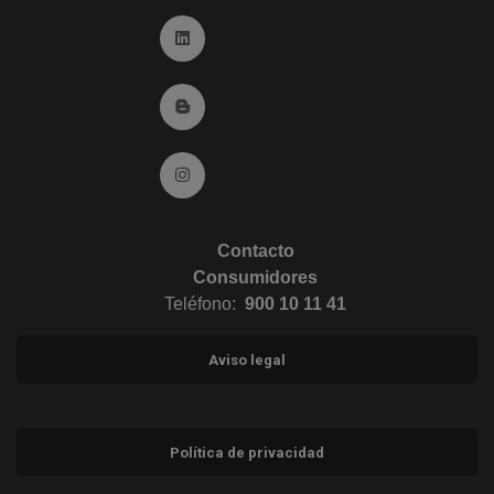
Ir a Linkedin (abre en ventana nueva)
Ir al Blog (abre en ventana nueva)
Ir a Instagram (abre en ventana nueva)
Contacto
Consumidores
Teléfono:
900 10 11 41
Aviso legal
Política de privacidad