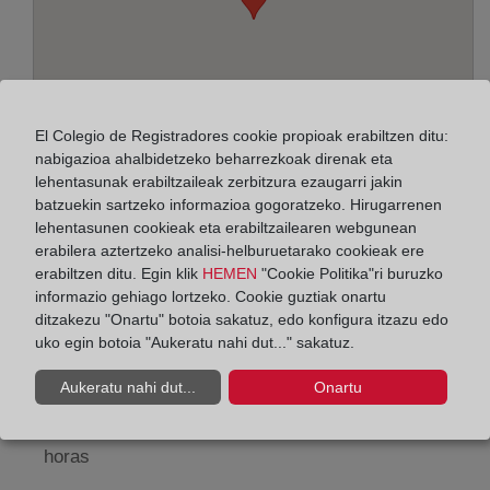
El Colegio de Registradores cookie propioak erabiltzen ditu:
nabigazioa ahalbidetzeko beharrezkoak direnak eta
lehentasunak erabiltzaileak zerbitzura ezaugarri jakin
batzuekin sartzeko informazioa gogoratzeko. Hirugarrenen
lehentasunen cookieak eta erabiltzailearen webgunean
Helbidea:
erabilera aztertzeko analisi-helburuetarako cookieak ere
erabiltzen ditu. Egin klik
HEMEN
"Cookie Politika"ri buruzko
Plaza de Antonio Amaya Álvarez, s/n, 6003
informazio gehiago lortzeko. Cookie guztiak onartu
ditzakezu "Onartu" botoia sakatuz, edo konfigura itzazu edo
Horario:
uko egin botoia "Aukeratu nahi dut..." sakatuz.
De lunes a viernes de 09:00 a 17:00 horas
Aukeratu nahi dut...
Onartu
Agosto: De lunes a viernes de 09:00 a 14:00 horas
Los días 24 y 31 de diciembre de 09:00 a 14:00
horas