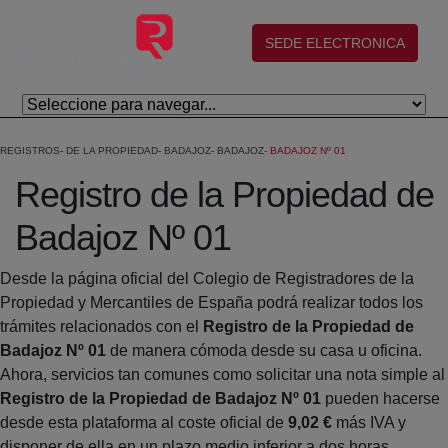
Eduki nagusira joan
(abre en nueva ventana)
SEDE ELECTRONICA
REGISTROS
DE LA PROPIEDAD
BADAJOZ
BADAJOZ
BADAJOZ Nº 01
Registro de la Propiedad de
Badajoz Nº 01
Desde la página oficial del Colegio de Registradores de la
Propiedad y Mercantiles de España podrá realizar todos los
trámites relacionados con el
Registro de la Propiedad de
Badajoz Nº 01
de manera cómoda desde su casa u oficina.
Ahora, servicios tan comunes como solicitar una nota simple al
Registro de la Propiedad de Badajoz Nº 01
pueden hacerse
desde esta plataforma al coste oficial de
9,02 €
más IVA y
disponer de ella en un plazo medio inferior a dos horas.