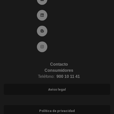
Ir a Linkedin (abre en ventana nueva)
Ir al Blog (abre en ventana nueva)
Ir a Instagram (abre en ventana nueva)
Contacto
Consumidores
Teléfono:
900 10 11 41
Aviso legal
Política de privacidad