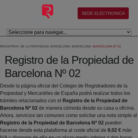
Eduki nagusira joan
(abre en nueva ventana)
SEDE ELECTRONICA
REGISTROS
DE LA PROPIEDAD
BARCELONA
BARCELONA
BARCELONA Nº 02
Registro de la Propiedad de
Barcelona Nº 02
Desde la página oficial del Colegio de Registradores de la
Propiedad y Mercantiles de España podrá realizar todos los
trámites relacionados con el
Registro de la Propiedad de
Barcelona Nº 02
de manera cómoda desde su casa u oficina.
Ahora, servicios tan comunes como solicitar una nota simple al
Registro de la Propiedad de Barcelona Nº 02
pueden
hacerse desde esta plataforma al coste oficial de
9,02 €
más
IVA y disponer de ella en un plazo medio inferior a dos horas.