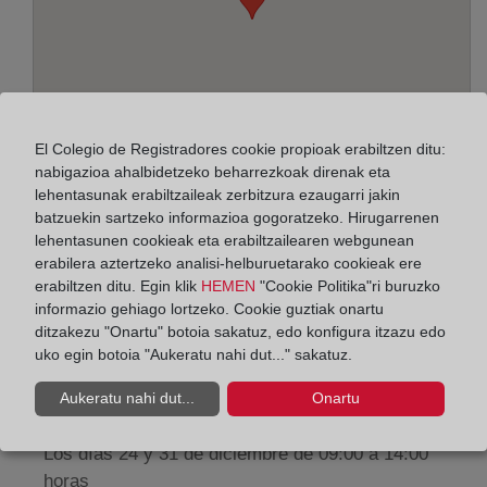
El Colegio de Registradores cookie propioak erabiltzen ditu:
nabigazioa ahalbidetzeko beharrezkoak direnak eta
lehentasunak erabiltzaileak zerbitzura ezaugarri jakin
batzuekin sartzeko informazioa gogoratzeko. Hirugarrenen
Helbidea:
lehentasunen cookieak eta erabiltzailearen webgunean
erabilera aztertzeko analisi-helburuetarako cookieak ere
Paseo de la Zona Franca, 109-Edif. Torre Marina,
erabiltzen ditu. Egin klik
HEMEN
"Cookie Politika"ri buruzko
informazio gehiago lortzeko. Cookie guztiak onartu
8038
ditzakezu "Onartu" botoia sakatuz, edo konfigura itzazu edo
Horario:
uko egin botoia "Aukeratu nahi dut..." sakatuz.
De lunes a viernes de 09:00 a 17:00 horas
Aukeratu nahi dut...
Onartu
Agosto: De lunes a viernes de 09:00 a 14:00 horas
Los días 24 y 31 de diciembre de 09:00 a 14:00
horas