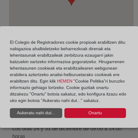
El Colegio de Registradores cookie propioak erabiltzen ditu:
nabigazioa ahalbidetzeko beharrezkoak direnak eta
lehentasunak erabiltzaileak zerbitzura ezaugarri jakin
batzuekin sartzeko informazioa gogoratzeko. Hirugarrenen
Helbidea:
lehentasunen cookieak eta erabiltzailearen webgunean
erabilera aztertzeko analisi-helburuetarako cookieak ere
Paseo de la Zona Franca, 109-Edif. Torre Marina,
erabiltzen ditu. Egin klik
HEMEN
"Cookie Politika"ri buruzko
informazio gehiago lortzeko. Cookie guztiak onartu
8038
ditzakezu "Onartu" botoia sakatuz, edo konfigura itzazu edo
Horario:
uko egin botoia "Aukeratu nahi dut..." sakatuz.
De lunes a viernes de 09:00 a 17:00 horas
Aukeratu nahi dut...
Onartu
Agosto: De lunes a viernes de 09:00 a 14:00 horas
Los días 24 y 31 de diciembre de 09:00 a 14:00
horas