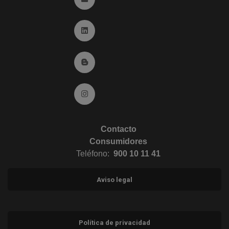
Ir a Linkedin (abre en ventana nueva)
Ir al Blog (abre en ventana nueva)
Ir a Instagram (abre en ventana nueva)
Contacto
Consumidores
Teléfono:
900 10 11 41
Aviso legal
Política de privacidad