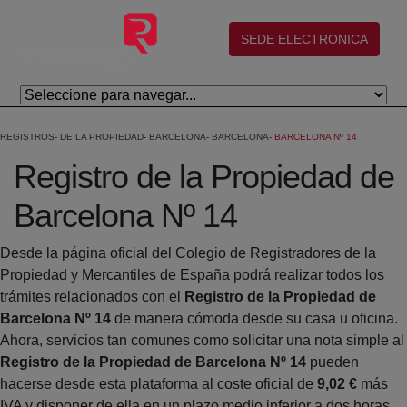
Eduki nagusira joan
(abre en nueva ventana)
SEDE ELECTRONICA
REGISTROS
DE LA PROPIEDAD
BARCELONA
BARCELONA
BARCELONA Nº 14
Registro de la Propiedad de
Barcelona Nº 14
Desde la página oficial del Colegio de Registradores de la
Propiedad y Mercantiles de España podrá realizar todos los
trámites relacionados con el
Registro de la Propiedad de
Barcelona Nº 14
de manera cómoda desde su casa u oficina.
Ahora, servicios tan comunes como solicitar una nota simple al
Registro de la Propiedad de Barcelona Nº 14
pueden
hacerse desde esta plataforma al coste oficial de
9,02 €
más
IVA y disponer de ella en un plazo medio inferior a dos horas.