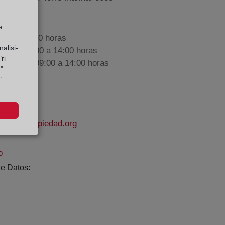
a
9:00 a 17:00 horas
alisi-
nes de 09:00 a 14:00 horas
ri
iembre de 09:00 a 14:00 horas
"
"
rodelapropiedad.org
o
e Datos: