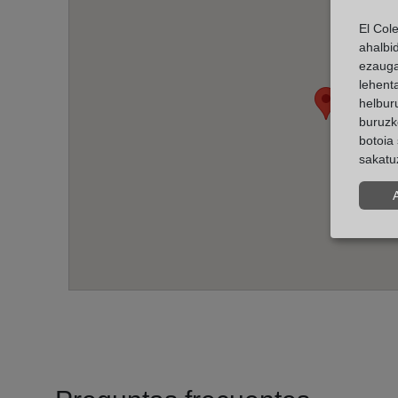
El Col
ahalbi
ezauga
lehent
helburu
buruzk
botoia 
sakatu