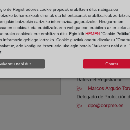
egio de Registradores cookie propioak erabiltzen ditu: nabigazioa
Horario:
detzeko beharrezkoak direnak eta lehentasunak erabiltzaileak zerbitzur
rri jakin batzuekin sartzeko informazioa gogoratzeko. Hirugarrenen
De lunes a viernes de 0
asunen cookieak eta erabiltzailearen webgunean erabilera aztertzeko an
Agosto: De lunes a vier
etarako cookieak ere erabiltzen ditu. Egin klik
HEMEN
"Cookie Politika"
Los días 24 y 31 de dic
o informazio gehiago lortzeko. Cookie guztiak onartu ditzakezu "Onartu
sakatuz, edo konfigura itzazu edo uko egin botoia "Aukeratu nahi dut...
z.
Datos de contacto:
(93) 225 40 77
Aukeratu nahi dut...
Onartu
barcelona19@regist
Datos del Registrador:
Marcos Argudo Tor
Delegado de Protección d
dpo@corpme.es