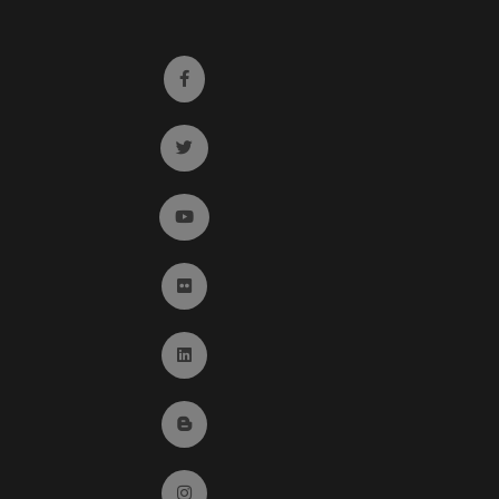
Ir a facebook (abre en ventana nueva)
Ir a twitter (abre en ventana nueva)
Ir a YouTube (abre en ventana nueva)
Ir a Flickr (abre en ventana nueva)
Ir a Linkedin (abre en ventana nueva)
Ir al Blog (abre en ventana nueva)
Ir a Instagram (abre en ventana nueva)