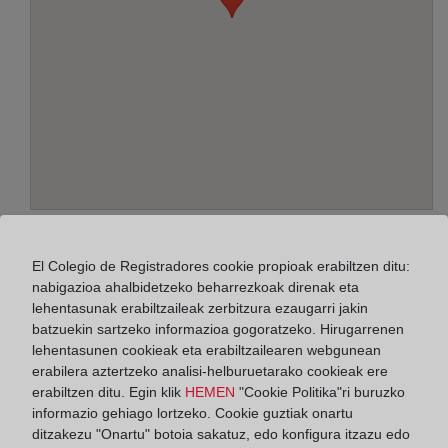
Helbidea:
Paseo de la Zona Franca, 109-Edif. Torre Marina,
El Colegio de Registradores cookie propioak erabiltzen ditu:
8038
nabigazioa ahalbidetzeko beharrezkoak direnak eta
lehentasunak erabiltzaileak zerbitzura ezaugarri jakin
Horario:
batzuekin sartzeko informazioa gogoratzeko. Hirugarrenen
lehentasunen cookieak eta erabiltzailearen webgunean
De lunes a viernes de 09:00 a 17:00 horas
erabilera aztertzeko analisi-helburuetarako cookieak ere
Agosto: De lunes a viernes de 09:00 a 14:00 horas
erabiltzen ditu. Egin klik
HEMEN
"Cookie Politika"ri buruzko
informazio gehiago lortzeko. Cookie guztiak onartu
Los días 24 y 31 de diciembre de 09:00 a 14:00
ditzakezu "Onartu" botoia sakatuz, edo konfigura itzazu edo
horas