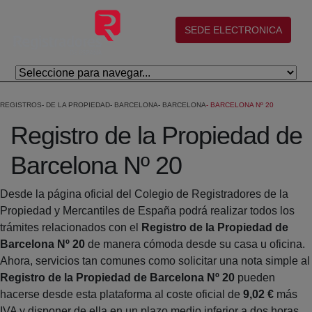
Eduki nagusira joan
(abre en nueva ventana)
SEDE ELECTRONICA
REGISTROS
DE LA PROPIEDAD
BARCELONA
BARCELONA
BARCELONA Nº 20
Registro de la Propiedad de
Barcelona Nº 20
Desde la página oficial del Colegio de Registradores de la
Propiedad y Mercantiles de España podrá realizar todos los
trámites relacionados con el
Registro de la Propiedad de
Barcelona Nº 20
de manera cómoda desde su casa u oficina.
Ahora, servicios tan comunes como solicitar una nota simple al
Registro de la Propiedad de Barcelona Nº 20
pueden
hacerse desde esta plataforma al coste oficial de
9,02 €
más
IVA y disponer de ella en un plazo medio inferior a dos horas.