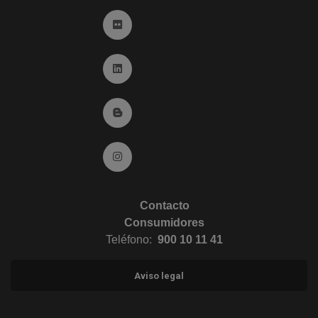
Ir a Flickr (abre en ventana nueva)
Ir a Linkedin (abre en ventana nueva)
Ir al Blog (abre en ventana nueva)
Ir a Instagram (abre en ventana nueva)
Contacto
Consumidores
Teléfono:
900 10 11 41
Aviso legal