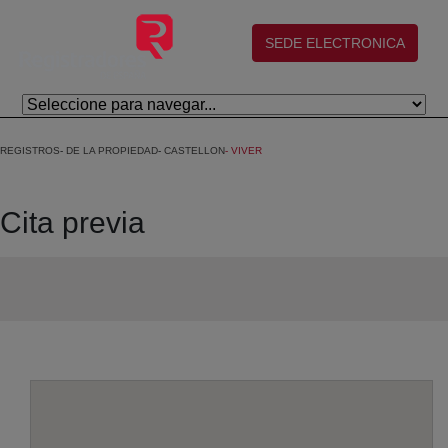
Eduki nagusira joan
(abre en nueva ventana)
SEDE ELECTRONICA
REGISTROS
DE LA PROPIEDAD
CASTELLON
VIVER
Cita previa