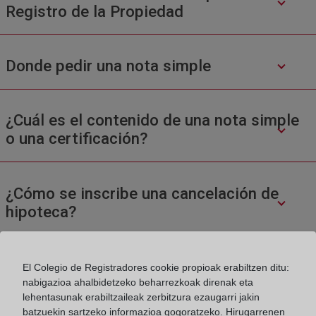
Registro de la Propiedad
Donde pedir una nota simple
¿Cuál es el contenido de una nota simple
o una certificación?
¿Cómo se inscribe una cancelación de
hipoteca?
El Colegio de Registradores cookie propioak erabiltzen ditu:
nabigazioa ahalbidetzeko beharrezkoak direnak eta
lehentasunak erabiltzaileak zerbitzura ezaugarri jakin
batzuekin sartzeko informazioa gogoratzeko. Hirugarrenen