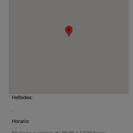
Helbidea:
,
Horario: