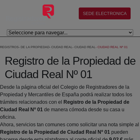
Eduki nagusira joan
(abre en nueva ventana)
SEDE ELECTRONICA
REGISTROS
DE LA PROPIEDAD
CIUDAD REAL
CIUDAD REAL
CIUDAD REAL Nº 01
Registro de la Propiedad de
Ciudad Real Nº 01
Desde la página oficial del Colegio de Registradores de la
Propiedad y Mercantiles de España podrá realizar todos los
trámites relacionados con el
Registro de la Propiedad de
Ciudad Real Nº 01
de manera cómoda desde su casa u
oficina.
Ahora, servicios tan comunes como solicitar una nota simple al
Registro de la Propiedad de Ciudad Real Nº 01
pueden
hacerse desde esta plataforma al coste oficial de
9,02 €
más