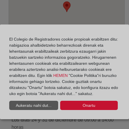
El Colegio de Registradores cookie propioak erabiltzen ditu:
nabigazioa ahalbidetzeko beharrezkoak direnak eta
lehentasunak erabiltzaileak zerbitzura ezaugarri jakin
batzuekin sartzeko informazioa gogoratzeko. Hirugarrenen
lehentasunen cookieak eta erabiltzailearen webgunean
erabilera aztertzeko analisi-helburuetarako cookieak ere
Helbidea:
erabiltzen ditu. Egin klik
HEMEN
"Cookie Politika"ri buruzko
informazio gehiago lortzeko. Cookie guztiak onartu
Olivo, 18, 13002
ditzakezu "Onartu" botoia sakatuz, edo konfigura itzazu edo
Horario:
uko egin botoia "Aukeratu nahi dut..." sakatuz.
De lunes a viernes de 09:00 a 17:00 horas
Aukeratu nahi dut...
Onartu
Agosto: De lunes a viernes de 09:00 a 14:00 horas
Los días 24 y 31 de diciembre de 09:00 a 14:00
horas