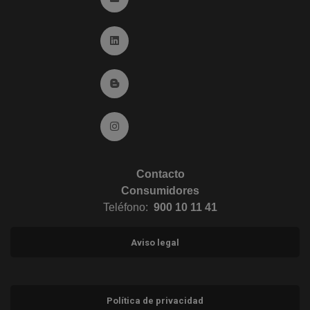
Ir a Linkedin (abre en ventana nueva)
Ir al Blog (abre en ventana nueva)
Ir a Instagram (abre en ventana nueva)
Contacto
Consumidores
Teléfono:
900 10 11 41
Aviso legal
Política de privacidad