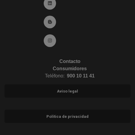
Ir a Linkedin (abre en ventana nueva)
Ir al Blog (abre en ventana nueva)
Ir a Instagram (abre en ventana nueva)
Contacto
Consumidores
Teléfono:
900 10 11 41
Aviso legal
Política de privacidad