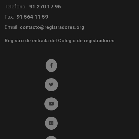
Teléfono:
91 270 17 96
Fax:
91 564 11 59
Email:
contacto@registradores.org
Registro de entrada del Colegio de registradores
Ir a facebook (abre en ventana nueva)
Ir a twitter (abre en ventana nueva)
Ir a YouTube (abre en ventana nueva)
Ir a Flickr (abre en ventana nueva)