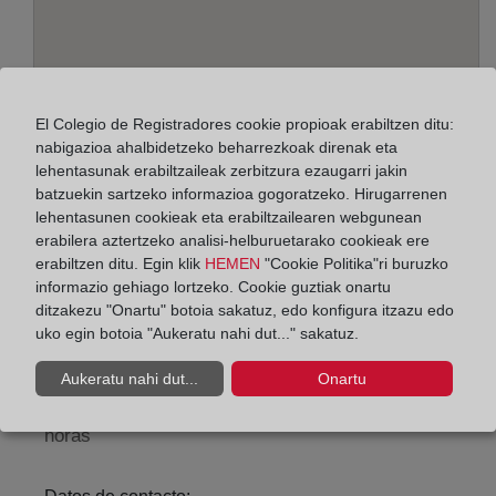
El Colegio de Registradores cookie propioak erabiltzen ditu:
nabigazioa ahalbidetzeko beharrezkoak direnak eta
lehentasunak erabiltzaileak zerbitzura ezaugarri jakin
batzuekin sartzeko informazioa gogoratzeko. Hirugarrenen
lehentasunen cookieak eta erabiltzailearen webgunean
Helbidea:
erabilera aztertzeko analisi-helburuetarako cookieak ere
Av. Martin Alonso Pinzon, 15, 21003
erabiltzen ditu. Egin klik
HEMEN
"Cookie Politika"ri buruzko
informazio gehiago lortzeko. Cookie guztiak onartu
Horario:
ditzakezu "Onartu" botoia sakatuz, edo konfigura itzazu edo
uko egin botoia "Aukeratu nahi dut..." sakatuz.
De lunes a viernes de 09:00 a 17:00 horas
Agosto: De lunes a viernes de 09:00 a 14:00 horas
Aukeratu nahi dut...
Onartu
Los días 24 y 31 de diciembre de 09:00 a 14:00
horas