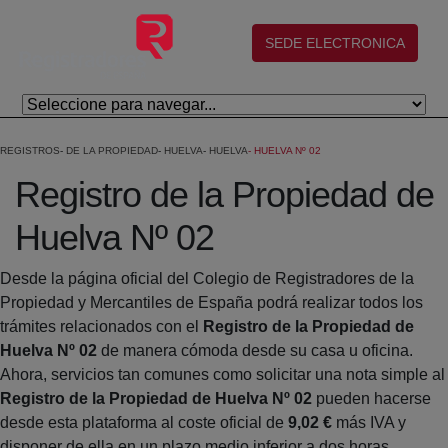
Eduki nagusira joan
(abre en nueva ventana)
SEDE ELECTRONICA
REGISTROS
DE LA PROPIEDAD
HUELVA
HUELVA
HUELVA Nº 02
Registro de la Propiedad de
Huelva Nº 02
Desde la página oficial del Colegio de Registradores de la
Propiedad y Mercantiles de España podrá realizar todos los
trámites relacionados con el
Registro de la Propiedad de
Huelva Nº 02
de manera cómoda desde su casa u oficina.
Ahora, servicios tan comunes como solicitar una nota simple al
Registro de la Propiedad de Huelva Nº 02
pueden hacerse
desde esta plataforma al coste oficial de
9,02 €
más IVA y
disponer de ella en un plazo medio inferior a dos horas.