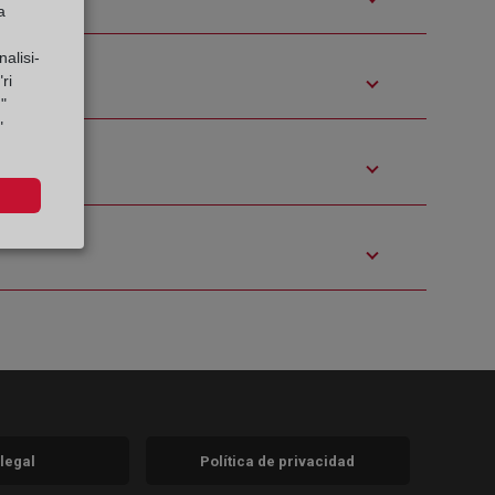
a
alisi-
ri
"
"
 legal
Política de privacidad
a)
nueva)