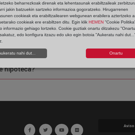
detzeko beharrezkoak direnak eta lehentasunak erabiltzaileak zerbitzur
rri jakin batzuekin sartzeko informazioa gogoratzeko. Hirugarrenen
asunen cookieak eta erabiltzailearen webgunean erabilera aztertzeko an
etarako cookieak ere erabiltzen ditu. Egin klik
HEMEN
"Cookie Politika"
o informazio gehiago lortzeko. Cookie guztiak onartu ditzakezu "Onartu
sakatuz, edo konfigura itzazu edo uko egin botoia "Aukeratu nahi dut...
z.
ple o una certificación?
Aukeratu nahi dut...
Onartu
e hipoteca?
Aviso
Ir a facebook (abre en ventana nueva)
Ir a twitter (abre en ventana nueva)
Ir a YouTube (abre en ventana nuev
Ir a Flickr (abre en ventana 