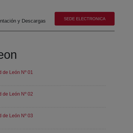
(abre en nueva ventana)
SEDE ELECTRONICA
tación y Descargas
Leon
d de León Nº 01
d de León Nº 02
d de León Nº 03