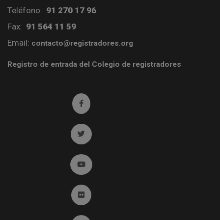
Teléfono:
91 270 17 96
Fax:
91 564 11 59
Email:
contacto@registradores.org
Registro de entrada del Colegio de registradores
Ir a facebook (abre en ventana nueva)
Ir a twitter (abre en ventana nueva)
Ir a YouTube (abre en ventana nueva)
Ir a Flickr (abre en ventana nueva)