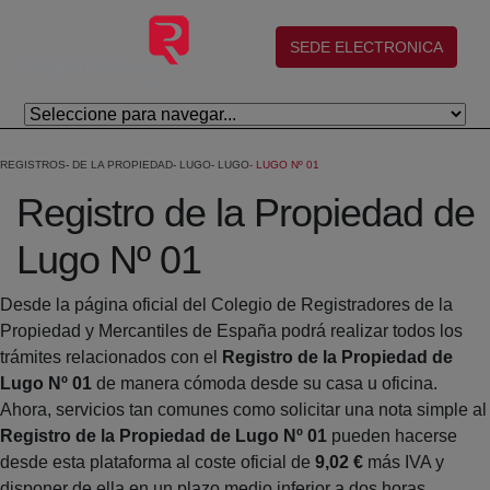
Eduki nagusira joan
(abre en nueva ventana)
SEDE ELECTRONICA
REGISTROS
DE LA PROPIEDAD
LUGO
LUGO
LUGO Nº 01
Registro de la Propiedad de
Lugo Nº 01
Desde la página oficial del Colegio de Registradores de la
Propiedad y Mercantiles de España podrá realizar todos los
trámites relacionados con el
Registro de la Propiedad de
Lugo Nº 01
de manera cómoda desde su casa u oficina.
Ahora, servicios tan comunes como solicitar una nota simple al
Registro de la Propiedad de Lugo Nº 01
pueden hacerse
desde esta plataforma al coste oficial de
9,02 €
más IVA y
disponer de ella en un plazo medio inferior a dos horas.