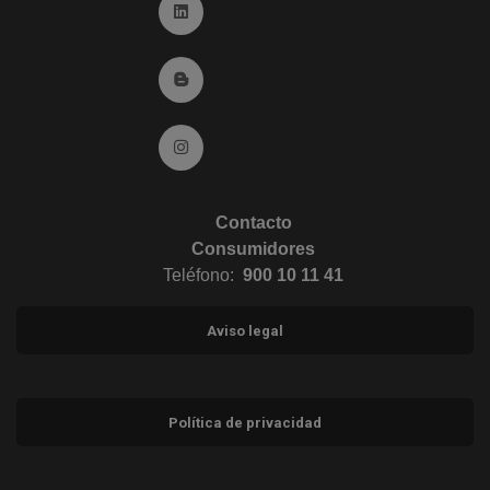
Ir a Linkedin (abre en ventana nueva)
Ir al Blog (abre en ventana nueva)
Ir a Instagram (abre en ventana nueva)
Contacto
Consumidores
Teléfono:
900 10 11 41
Aviso legal
Política de privacidad