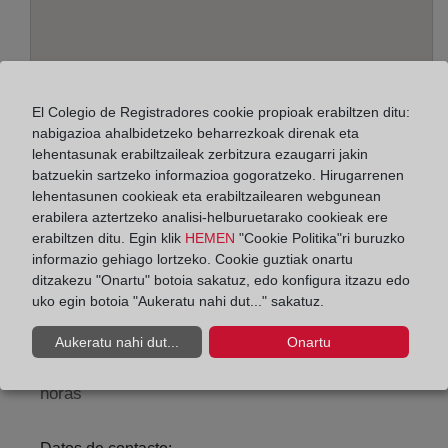
El Colegio de Registradores cookie propioak erabiltzen ditu:
nabigazioa ahalbidetzeko beharrezkoak direnak eta
lehentasunak erabiltzaileak zerbitzura ezaugarri jakin
batzuekin sartzeko informazioa gogoratzeko. Hirugarrenen
lehentasunen cookieak eta erabiltzailearen webgunean
Helbidea:
erabilera aztertzeko analisi-helburuetarako cookieak ere
Plaza de Santo Domingo, 24 - 2º, 27001
erabiltzen ditu. Egin klik
HEMEN
"Cookie Politika"ri buruzko
informazio gehiago lortzeko. Cookie guztiak onartu
Horario:
ditzakezu "Onartu" botoia sakatuz, edo konfigura itzazu edo
uko egin botoia "Aukeratu nahi dut..." sakatuz.
De lunes a viernes de 09:00 a 17:00 horas
Agosto: De lunes a viernes de 09:00 a 14:00 horas
Aukeratu nahi dut...
Onartu
Los días 24 y 31 de diciembre de 09:00 a 14:00
horas