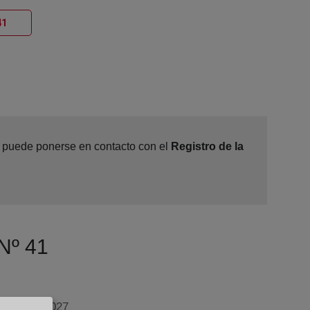
Ventana nueva
41
e, puede ponerse en contacto con el
Registro de la
 Nº 41
anta 2ª, 28027