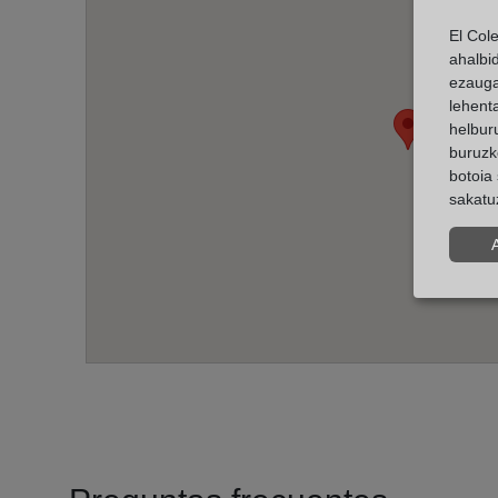
El Col
ahalbi
ezauga
lehent
helburu
buruzk
botoia 
sakatu