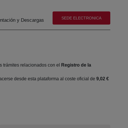
(abre en nueva ventana)
SEDE ELECTRONICA
tación y Descargas
s trámites relacionados con el
Registro de la
erse desde esta plataforma al coste oficial de
9,02 €