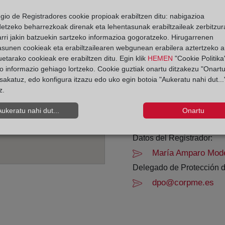
egio de Registradores cookie propioak erabiltzen ditu: nabigazioa
Horario:
detzeko beharrezkoak direnak eta lehentasunak erabiltzaileak zerbitzur
rri jakin batzuekin sartzeko informazioa gogoratzeko. Hirugarrenen
De lunes a viernes de 0
asunen cookieak eta erabiltzailearen webgunean erabilera aztertzeko an
Agosto: De lunes a vier
etarako cookieak ere erabiltzen ditu. Egin klik
HEMEN
"Cookie Politika"
Los días 24 y 31 de dic
o informazio gehiago lortzeko. Cookie guztiak onartu ditzakezu "Onartu
sakatuz, edo konfigura itzazu edo uko egin botoia "Aukeratu nahi dut...
z.
Datos de contacto:
91 177 48 41
Aukeratu nahi dut...
Onartu
madrid41@registro
Datos del Registrador:
María Amparo Mode
Delegado de Protección d
dpo@corpme.es