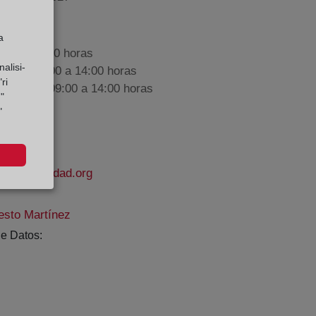
a
9:00 a 17:00 horas
alisi-
nes de 09:00 a 14:00 horas
ri
iembre de 09:00 a 14:00 horas
"
"
delapropiedad.org
sto Martínez
e Datos: