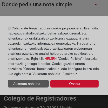
Donde pedir una nota simple
¿Cuál es el contenido de una nota simple
o una certificación?
El Colegio de Registradores cookie propioak erabiltzen ditu:
nabigazioa ahalbidetzeko beharrezkoak direnak eta
lehentasunak erabiltzaileak zerbitzura ezaugarri jakin
batzuekin sartzeko informazioa gogoratzeko. Hirugarrenen
¿Cómo se inscribe una cancelación de
lehentasunen cookieak eta erabiltzailearen webgunean
hipoteca?
erabilera aztertzeko analisi-helburuetarako cookieak ere
erabiltzen ditu. Egin klik
HEMEN
"Cookie Politika"ri buruzko
informazio gehiago lortzeko. Cookie guztiak onartu
ditzakezu "Onartu" botoia sakatuz, edo konfigura itzazu edo
uko egin botoia "Aukeratu nahi dut..." sakatuz.
Aukeratu nahi dut...
Onartu
Colegio de Registradores
Príncipe de Vergara 70. 28006 Madrid