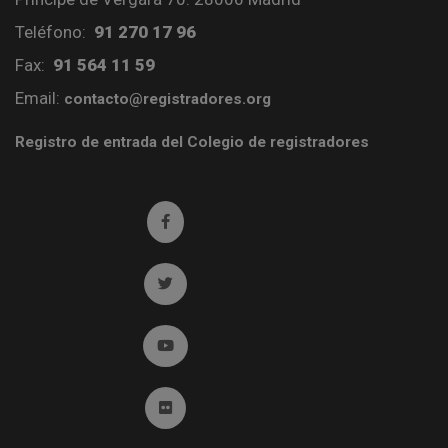
Teléfono:
91 270 17 96
Fax:
91 564 11 59
Email:
contacto@registradores.org
Registro de entrada del Colegio de registradores
Ir a facebook (abre en ventana nueva)
Ir a twitter (abre en ventana nueva)
Ir a YouTube (abre en ventana nueva)
Ir a Flickr (abre en ventana nueva)