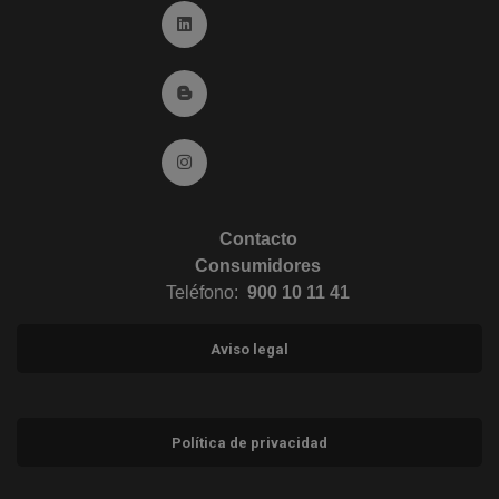
Ir a Linkedin (abre en ventana nueva)
Ir al Blog (abre en ventana nueva)
Ir a Instagram (abre en ventana nueva)
Contacto
Consumidores
Teléfono:
900 10 11 41
Aviso legal
Política de privacidad