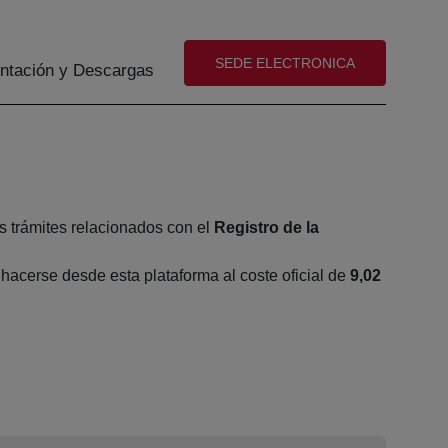
(abre en nueva ventana)
SEDE ELECTRONICA
tación y Descargas
s trámites relacionados con el
Registro de la
acerse desde esta plataforma al coste oficial de
9,02