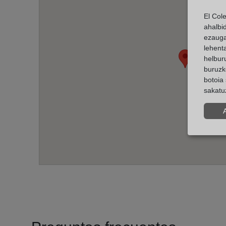
El Col
ahalbi
ezauga
lehent
helburu
buruzk
botoia 
sakatu