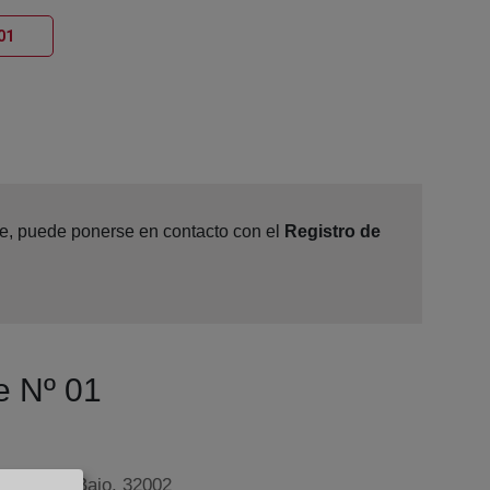
Ventana nueva
01
ine, puede ponerse en contacto con el
Registro de
e Nº 01
íaz, 23 - Bajo, 32002