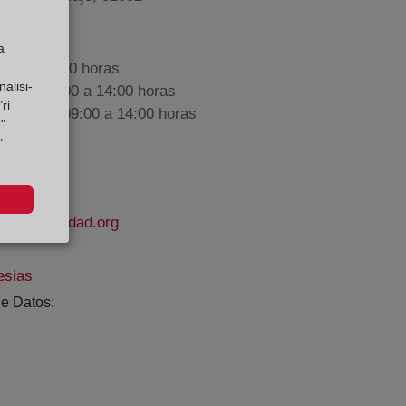
a
9:00 a 17:00 horas
alisi-
nes de 09:00 a 14:00 horas
ri
iembre de 09:00 a 14:00 horas
"
"
delapropiedad.org
esias
e Datos: