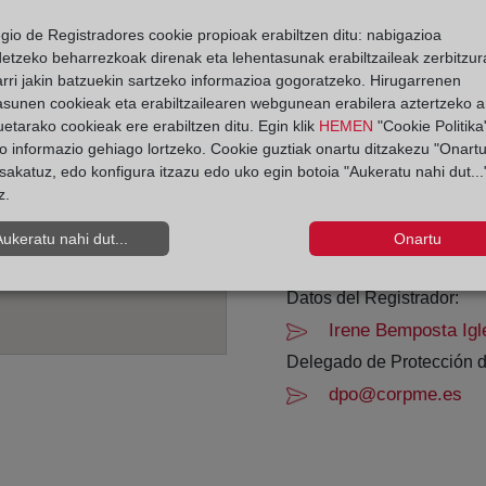
egio de Registradores cookie propioak erabiltzen ditu: nabigazioa
Horario:
detzeko beharrezkoak direnak eta lehentasunak erabiltzaileak zerbitzur
rri jakin batzuekin sartzeko informazioa gogoratzeko. Hirugarrenen
De lunes a viernes de 0
asunen cookieak eta erabiltzailearen webgunean erabilera aztertzeko an
Agosto: De lunes a vier
etarako cookieak ere erabiltzen ditu. Egin klik
HEMEN
"Cookie Politika"
Los días 24 y 31 de dic
o informazio gehiago lortzeko. Cookie guztiak onartu ditzakezu "Onartu
sakatuz, edo konfigura itzazu edo uko egin botoia "Aukeratu nahi dut...
z.
Datos de contacto:
(988) 21 28 42
Aukeratu nahi dut...
Onartu
ourense1@registro
Datos del Registrador:
Irene Bemposta Igl
Delegado de Protección d
dpo@corpme.es