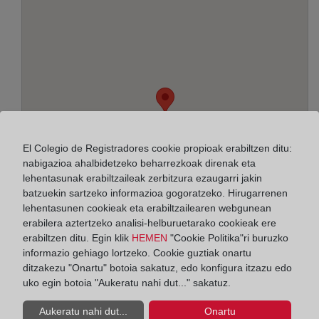
El Colegio de Registradores cookie propioak erabiltzen ditu:
nabigazioa ahalbidetzeko beharrezkoak direnak eta
lehentasunak erabiltzaileak zerbitzura ezaugarri jakin
batzuekin sartzeko informazioa gogoratzeko. Hirugarrenen
lehentasunen cookieak eta erabiltzailearen webgunean
erabilera aztertzeko analisi-helburuetarako cookieak ere
erabiltzen ditu. Egin klik
HEMEN
"Cookie Politika"ri buruzko
informazio gehiago lortzeko. Cookie guztiak onartu
Helbidea:
ditzakezu "Onartu" botoia sakatuz, edo konfigura itzazu edo
uko egin botoia "Aukeratu nahi dut..." sakatuz.
Alcalde José Emilio García Gómez, 7 - Edif.
Botavara, 38003
Aukeratu nahi dut...
Onartu