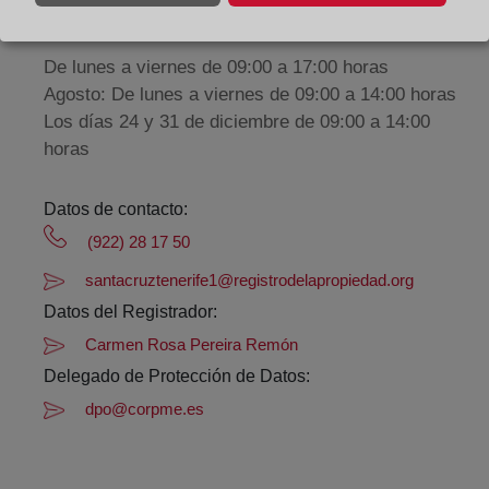
Horario:
De lunes a viernes de 09:00 a 17:00 horas
Agosto: De lunes a viernes de 09:00 a 14:00 horas
Los días 24 y 31 de diciembre de 09:00 a 14:00
horas
Datos de contacto:
(922) 28 17 50
santacruztenerife1@registrodelapropiedad.org
Datos del Registrador:
Carmen Rosa Pereira Remón
Delegado de Protección de Datos:
dpo@corpme.es