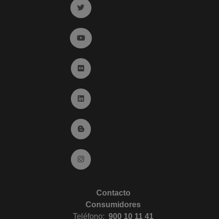
Ir a twitter (abre en ventana nueva)
Ir a YouTube (abre en ventana nueva)
Ir a Flickr (abre en ventana nueva)
Ir a Linkedin (abre en ventana nueva)
Ir al Blog (abre en ventana nueva)
Ir a Instagram (abre en ventana nueva)
Contacto
Consumidores
Teléfono:
900 10 11 41