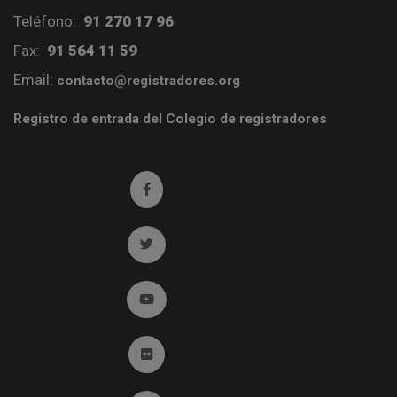
Teléfono:
91 270 17 96
Fax:
91 564 11 59
Email:
contacto@registradores.org
Registro de entrada del Colegio de registradores
Ir a facebook (abre en ventana nueva)
Ir a twitter (abre en ventana nueva)
Ir a YouTube (abre en ventana nueva)
Ir a Flickr (abre en ventana nueva)