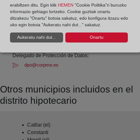
erabiltzen ditu. Egin klik
HEMEN
"Cookie Politika"ri buruzko
Datos de contacto:
informazio gehiago lortzeko. Cookie guztiak onartu
(977) 25 20 38
ditzakezu "Onartu" botoia sakatuz, edo konfigura itzazu edo
uko egin botoia "Aukeratu nahi dut..." sakatuz.
tarragona3@registrodelapropiedad.org
Datos del Registrador:
Aukeratu nahi dut...
Onartu
Cristina López Descalzo
Delegado de Protección de Datos:
dpo@corpme.es
Otros municipios incluidos en el
distrito hipotecario
Catllar (el)
Constanti
Morell (el)