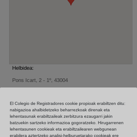
Helbidea:
Pons Icart, 2 - 1º, 43004
Horario:
El Colegio de Registradores cookie propioak erabiltzen ditu:
De lunes a viernes de 09:00 a 17:00 horas
nabigazioa ahalbidetzeko beharrezkoak direnak eta
Agosto: De lunes a viernes de 09:00 a 14:00 horas
lehentasunak erabiltzaileak zerbitzura ezaugarri jakin
Los días 24 y 31 de diciembre de 09:00 a 14:00
batzuekin sartzeko informazioa gogoratzeko. Hirugarrenen
horas
lehentasunen cookieak eta erabiltzailearen webgunean
erabilera aztertzeko analisi-helburuetarako cookieak ere