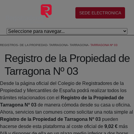
Eduki nagusira joan
(abre en nueva ventana)
SEDE ELECTRONICA
REGISTROS
DE LA PROPIEDAD
TARRAGONA
TARRAGONA
TARRAGONA Nº 03
Registro de la Propiedad de
Tarragona Nº 03
Desde la página oficial del Colegio de Registradores de la
Propiedad y Mercantiles de España podrá realizar todos los
trámites relacionados con el
Registro de la Propiedad de
Tarragona Nº 03
de manera cómoda desde su casa u oficina.
Ahora, servicios tan comunes como solicitar una nota simple al
Registro de la Propiedad de Tarragona Nº 03
pueden
hacerse desde esta plataforma al coste oficial de
9,02 €
más
IVA y disponer de ella en un plazo medio inferior a dos horas.