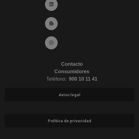
Ir a Linkedin (abre en ventana nueva)
Ir al Blog (abre en ventana nueva)
Ir a Instagram (abre en ventana nueva)
Contacto
Consumidores
Teléfono:
900 10 11 41
Aviso legal
Política de privacidad