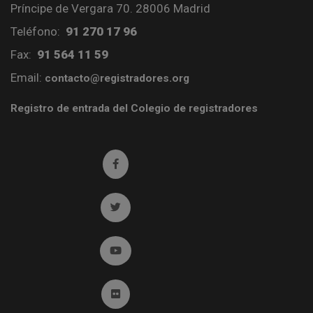
Príncipe de Vergara 70. 28006 Madrid
Teléfono:
91 270 17 96
Fax:
91 564 11 59
Email:
contacto@registradores.org
Registro de entrada del Colegio de registradores
Ir a facebook (abre en ventana nueva)
Ir a twitter (abre en ventana nueva)
Ir a YouTube (abre en ventana nueva)
Ir a Flickr (abre en ventana nueva)