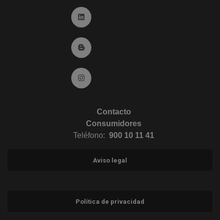
Ir a Linkedin (abre en ventana nueva)
Ir al Blog (abre en ventana nueva)
Ir a Instagram (abre en ventana nueva)
Contacto
Consumidores
Teléfono:
900 10 11 41
Aviso legal
Política de privacidad