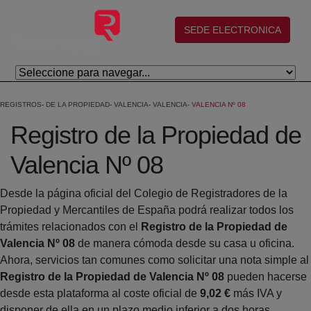
Eduki nagusira joan
(abre en nueva ventana)
SEDE ELECTRONICA
REGISTROS
DE LA PROPIEDAD
VALENCIA
VALENCIA
VALENCIA Nº 08
Registro de la Propiedad de
Valencia Nº 08
Desde la página oficial del Colegio de Registradores de la
Propiedad y Mercantiles de España podrá realizar todos los
trámites relacionados con el
Registro de la Propiedad de
Valencia Nº 08
de manera cómoda desde su casa u oficina.
Ahora, servicios tan comunes como solicitar una nota simple al
Registro de la Propiedad de Valencia Nº 08
pueden hacerse
desde esta plataforma al coste oficial de
9,02 €
más IVA y
disponer de ella en un plazo medio inferior a dos horas.