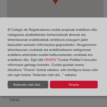
El Colegio de Registradores cookie propioak erabiltzen ditu:
nabigazioa ahalbidetzeko beharrezkoak direnak eta
lehentasunak erabiltzaileak zerbitzura ezaugarri jakin
batzuekin sartzeko informazioa gogoratzeko. Hirugarrenen
lehentasunen cookieak eta erabiltzailearen webgunean
Helbidea:
erabilera aztertzeko analisi-helburuetarako cookieak ere
erabiltzen ditu. Egin klik
HEMEN
"Cookie Politika"ri buruzko
Pintor Peyró, 12 - 2º, 46010
informazio gehiago lortzeko. Cookie guztiak onartu
ditzakezu "Onartu" botoia sakatuz, edo konfigura itzazu edo
Horario:
uko egin botoia "Aukeratu nahi dut..." sakatuz.
De lunes a viernes de 09:00 a 17:00 horas
Aukeratu nahi dut...
Onartu
Agosto: De lunes a viernes de 09:00 a 14:00 horas
Los días 24 y 31 de diciembre de 09:00 a 14:00
horas