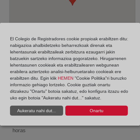
El Colegio de Registradores cookie propioak erabiltzen ditu:
nabigazioa ahalbidetzeko beharrezkoak direnak eta
lehentasunak erabiltzaileak zerbitzura ezaugarri jakin
batzuekin sartzeko informazioa gogoratzeko. Hirugarrenen
lehentasunen cookieak eta erabiltzailearen webgunean
Helbidea:
erabilera aztertzeko analisi-helburuetarako cookieak ere
erabiltzen ditu. Egin klik
HEMEN
"Cookie Politika"ri buruzko
Estación, 5 - planta baja, 47004
informazio gehiago lortzeko. Cookie guztiak onartu
ditzakezu "Onartu" botoia sakatuz, edo konfigura itzazu edo
Horario:
uko egin botoia "Aukeratu nahi dut..." sakatuz.
De lunes a viernes de 09:00 a 17:00 horas
Aukeratu nahi dut...
Onartu
Agosto: De lunes a viernes de 09:00 a 14:00 horas
Los días 24 y 31 de diciembre de 09:00 a 14:00
horas