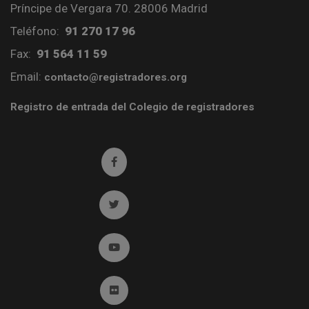
Príncipe de Vergara 70. 28006 Madrid
Teléfono:
91 270 17 96
Fax:
91 564 11 59
Email:
contacto@registradores.org
Registro de entrada del Colegio de registradores
Ir a facebook (abre en ventana nueva)
Ir a twitter (abre en ventana nueva)
Ir a YouTube (abre en ventana nueva)
Ir a Flickr (abre en ventana nueva)