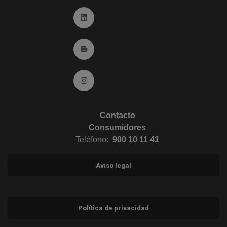
Ir a Linkedin (abre en ventana nueva)
Ir al Blog (abre en ventana nueva)
Ir a Instagram (abre en ventana nueva)
Contacto
Consumidores
Teléfono:
900 10 11 41
Aviso legal
Política de privacidad