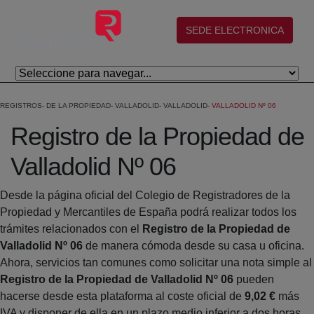
Eduki nagusira joan
(abre en nueva ventana)
SEDE ELECTRONICA
REGISTROS
DE LA PROPIEDAD
VALLADOLID
VALLADOLID
VALLADOLID Nº 06
Registro de la Propiedad de
Valladolid Nº 06
Desde la página oficial del Colegio de Registradores de la
Propiedad y Mercantiles de España podrá realizar todos los
trámites relacionados con el
Registro de la Propiedad de
Valladolid Nº 06
de manera cómoda desde su casa u oficina.
Ahora, servicios tan comunes como solicitar una nota simple al
Registro de la Propiedad de Valladolid Nº 06
pueden
hacerse desde esta plataforma al coste oficial de
9,02 €
más
IVA y disponer de ella en un plazo medio inferior a dos horas.