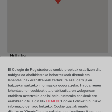
Helbidea:
Plaza de Mariano Arregui, 8, 50005
El Colegio de Registradores cookie propioak erabiltzen ditu:
nabigazioa ahalbidetzeko beharrezkoak direnak eta
Horario:
lehentasunak erabiltzaileak zerbitzura ezaugarri jakin
De lunes a viernes de 09:00 a 17:00 horas
batzuekin sartzeko informazioa gogoratzeko. Hirugarrenen
lehentasunen cookieak eta erabiltzailearen webgunean
Agosto: De lunes a viernes de 09:00 a 14:00 horas
erabilera aztertzeko analisi-helburuetarako cookieak ere
Los días 24 y 31 de diciembre de 09:00 a 14:00
erabiltzen ditu. Egin klik
HEMEN
"Cookie Politika"ri buruzko
horas
informazio gehiago lortzeko. Cookie guztiak onartu
ditzakezu "Onartu" botoia sakatuz, edo konfigura itzazu edo