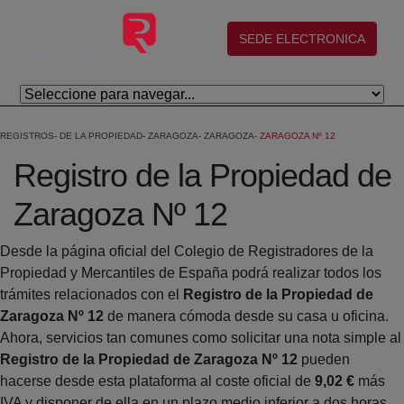
Eduki nagusira joan
(abre en nueva ventana)
SEDE ELECTRONICA
REGISTROS
DE LA PROPIEDAD
ZARAGOZA
ZARAGOZA
ZARAGOZA Nº 12
Registro de la Propiedad de
Zaragoza Nº 12
Desde la página oficial del Colegio de Registradores de la
Propiedad y Mercantiles de España podrá realizar todos los
trámites relacionados con el
Registro de la Propiedad de
Zaragoza Nº 12
de manera cómoda desde su casa u oficina.
Ahora, servicios tan comunes como solicitar una nota simple al
Registro de la Propiedad de Zaragoza Nº 12
pueden
hacerse desde esta plataforma al coste oficial de
9,02 €
más
IVA y disponer de ella en un plazo medio inferior a dos horas.