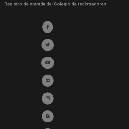
Registro de entrada del Colegio de registradores
Ir a facebook (abre en ventana nueva)
Ir a twitter (abre en ventana nueva)
Ir a YouTube (abre en ventana nueva)
Ir a Flickr (abre en ventana nueva)
Ir a Linkedin (abre en ventana nueva)
Ir al Blog (abre en ventana nueva)