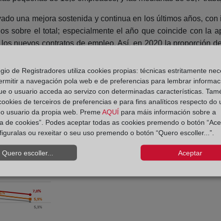
vado una mejora sostenida y continua en los últimos años, con
os sobre el total; especialmente el año que coincide con la ap
los nuevos contratos de empleo. Así, en 2020 la proporción de 
ha descendido hasta el 5,3% en 2024; para las pequeñas, que 
se ha pasado de una temporalidad del 22,5% al 5,9%. Final
egio de Registradores utiliza cookies propias: técnicas estritamente nec
 un 7% en 2024.
ermitir a navegación pola web e de preferencias para lembrar informac
ue o usuario acceda ao servizo con determinadas características. Tam
s (2024 avance)
 cookies de terceiros de preferencias e para fins analíticos respecto do
do usuario da propia web. Preme
AQUÍ
para máis información sobre a
ica de cookies”. Podes aceptar todas as cookies premendo o botón “Ace
figuralas ou rexeitar o seu uso premendo o botón “Quero escoller...”.
Quero escoller...
Aceptar