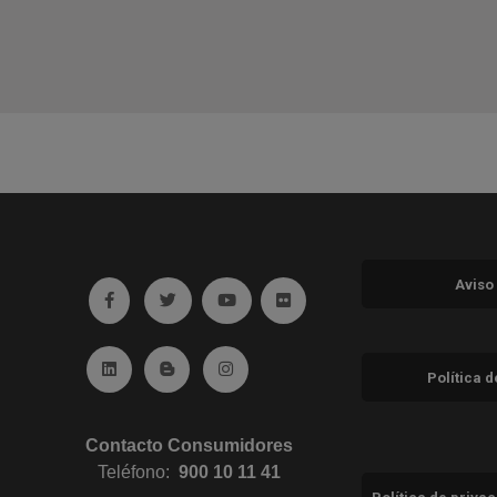
Aviso
Ir a facebook (abre en ventana nueva)
Ir a twitter (abre en ventana nueva)
Ir a YouTube (abre en ventana nuev
Ir a Flickr (abre en ventana 
Ir a Linkedin (abre en ventana nueva)
Ir al Blog (abre en ventana nueva)
Ir a Instagram (abre en ventana nue
Política 
Contacto Consumidores
Teléfono:
900 10 11 41