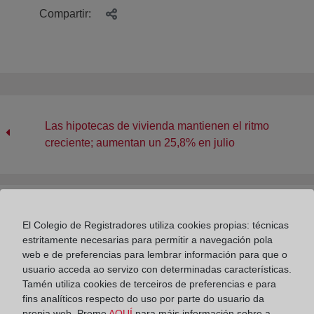
Compartir:
Las hipotecas de vivienda mantienen el ritmo
creciente; aumentan un 25,8% en julio
El Colegio de Registradores habilita a través de su
El Colegio de Registradores utiliza cookies propias: técnicas
web un formulario para facilitar a los afectados por los
estritamente necesarias para permitir a navegación pola
incendios notas simples de forma automática y
web e de preferencias para lembrar información para que o
gratuita
usuario acceda ao servizo con determinadas características.
Tamén utiliza cookies de terceiros de preferencias e para
fins analíticos respecto do uso por parte do usuario da
propia web. Preme
AQUÍ
para máis información sobre a