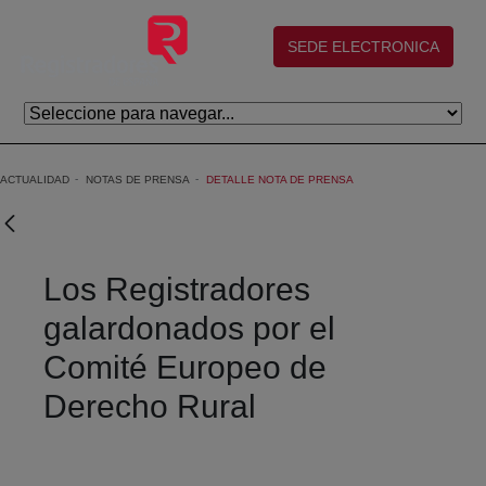
Skip to Main Content
(abre en nueva ventana)
SEDE ELECTRONICA
ACTUALIDAD
NOTAS DE PRENSA
DETALLE NOTA DE PRENSA
Los Registradores
galardonados por el
Comité Europeo de
Derecho Rural