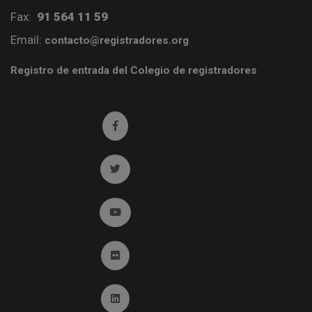
Fax:
91 564 11 59
Email:
contacto@registradores.org
Registro de entrada del Colegio de registradores
Ir a facebook (abre en ventana nueva)
Ir a twitter (abre en ventana nueva)
Ir a YouTube (abre en ventana nueva)
Ir a Flickr (abre en ventana nueva)
Ir a Linkedin (abre en ventana nueva)