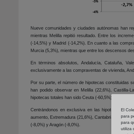
Nueve comunidades y ciudades autónomas han regis
mientras Melilla repitió resultado. Entre los incr
(-14,5%) y Madrid (-14,2%). En cuanto a las compr
Murcia (5,3%), mientras que entre los descensos de
En términos absolutos, Andalucía, Cataluña, Va
exclusivamente a las compraventas de vivienda, Anda
Por su parte, el número de hipotecas constituida
han podido observar en Melilla (22,6%), Castill
hipotecas totales han sido Ceuta (-60,5%), Aragón (-
Centrándonos en exclusiva en las hipotecas de v
El Col
para p
aumento, Extremadura (21,6%), Cantabria (15,2%), C
para q
(-8,0%) y Aragón (-8,0%).
utiliza