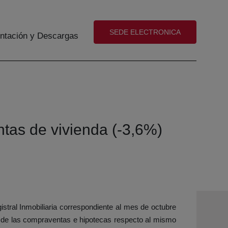
(abre en nueva ventana)
SEDE ELECTRONICA
tación y Descargas
tas de vivienda (-3,6%)
istral Inmobiliaria correspondiente al mes de octubre
ón de las compraventas e hipotecas respecto al mismo