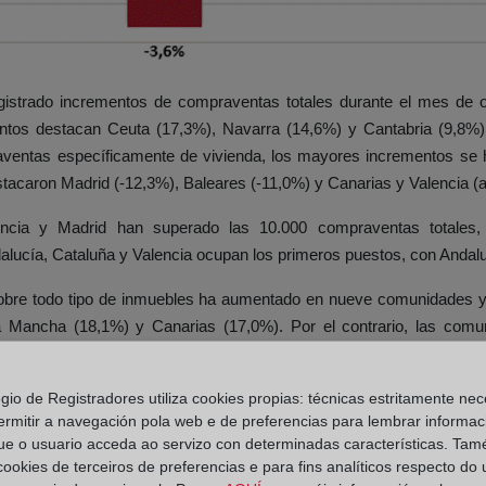
trado incrementos de compraventas totales durante el mes de oc
ementos destacan Ceuta (17,3%), Navarra (14,6%) y Cantabria (9,8%
aventas específicamente de vivienda, los mayores incrementos se h
stacaron Madrid (-12,3%), Baleares (-11,0%) y Canarias y Valencia 
lencia y Madrid han superado las 10.000 compraventas totales,
lucía, Cataluña y Valencia ocupan los primeros puestos, con Andalu
s sobre todo tipo de inmuebles ha aumentado en nueve comunidades
a-La Mancha (18,1%) y Canarias (17,0%). Por el contrario, las c
10,3%) y Cataluña (-7,8%).
ivienda, también se han producido aumentos en nueve comunidade
egio de Registradores utiliza cookies propias: técnicas estritamente nec
ermitir a navegación pola web e de preferencias para lembrar informac
anarias (15,0%) y Castilla-La Mancha (11,5%). Por su parte, los de
ue o usuario acceda ao servizo con determinadas características. Tam
 cookies de terceiros de preferencias e para fins analíticos respecto do