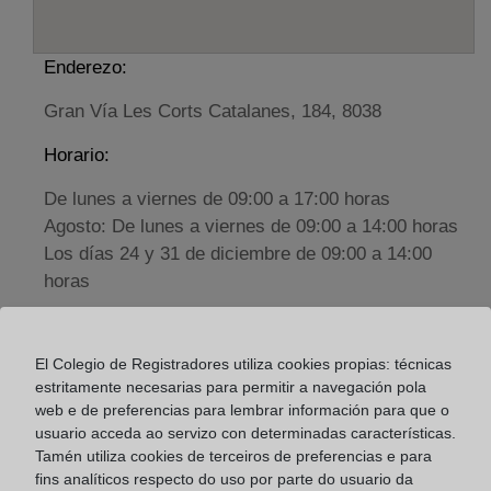
Enderezo:
Gran Vía Les Corts Catalanes, 184, 8038
Horario:
De lunes a viernes de 09:00 a 17:00 horas
Agosto: De lunes a viernes de 09:00 a 14:00 horas
Los días 24 y 31 de diciembre de 09:00 a 14:00
horas
Datos de contacto:
El Colegio de Registradores utiliza cookies propias: técnicas
93 508 14 44
estritamente necesarias para permitir a navegación pola
web e de preferencias para lembrar información para que o
barcelona@registromercantil.org
usuario acceda ao servizo con determinadas características.
Datos del Registrador:
Tamén utiliza cookies de terceiros de preferencias e para
M.ª Dolores Fernández Ibañez
fins analíticos respecto do uso por parte do usuario da