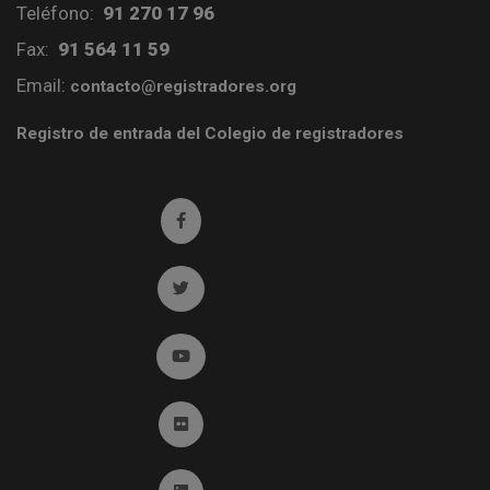
Teléfono:
91 270 17 96
Fax:
91 564 11 59
Email:
contacto@registradores.org
Registro de entrada del Colegio de registradores
Ir a facebook (abre en ventana nueva)
Ir a twitter (abre en ventana nueva)
Ir a YouTube (abre en ventana nueva)
Ir a Flickr (abre en ventana nueva)