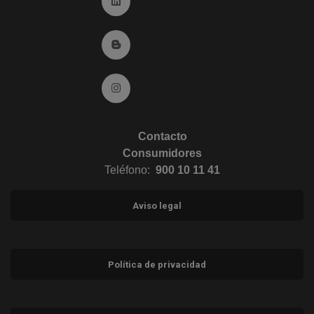
Ir a Linkedin (abre en ventana nueva)
Ir al Blog (abre en ventana nueva)
Ir a Instagram (abre en ventana nueva)
Contacto
Consumidores
Teléfono:
900 10 11 41
Aviso legal
Política de privacidad