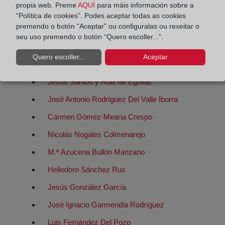
propia web. Preme
AQUÍ
para máis información sobre a
M.ª Mercedes Barco Vara
“Política de cookies”. Podes aceptar todas as cookies
premendo o botón “Aceptar” ou configuralas ou rexeitar o
José Luis San Roman Ferreiro
seu uso premendo o botón “Quero escoller...”.
José Luis San Roman Ferreiro
Quero escoller...
Aceptar
Luis De Sanmillán y Farnos
Jesús Santos y Ruiz de Eguilaz
José Antonio Rodríguez Del Valle Iborra
Carmen Gómez-Meana Crespo
Nicolás Nogales Colmenarejo
M.ª Azucena Bullón Manzano
Heliodoro Sánchez Rus
Jesús González García
José Ignacio Garmendia Rodríguez
Luis Fernández Del Pozo