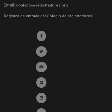
Email:
contacto@registradores.org
Registro de entrada del Colegio de registradores
Ir a facebook (abre en ventana nueva)
Ir a twitter (abre en ventana nueva)
Ir a YouTube (abre en ventana nueva)
Ir a Flickr (abre en ventana nueva)
Ir a Linkedin (abre en ventana nueva)