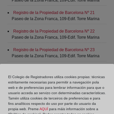
Paseo de la Zona Franca, 109-Edif. Torre Marina
Registro de la Propiedad de Barcelona Nº 21
Paseo de la Zona Franca, 109-Edif. Torre Marina
Registro de la Propiedad de Barcelona Nº 22
Paseo de la Zona Franca, 109-Edif. Torre Marina
Registro de la Propiedad de Barcelona Nº 23
Paseo de la Zona Franca, 109-Edif. Torre Marina
Registro de la Propiedad de Barcelona Nº 24
Paseo de la Zona Franca, 109-Edif. Torre Marina
El Colegio de Registradores utiliza cookies propias: técnicas
estritamente necesarias para permitir a navegación pola
Registro de la Propiedad de Barcelona Nº 25
web e de preferencias para lembrar información para que o
Paseo de la Zona Franca, 109-Edif. Torre Marina
usuario acceda ao servizo con determinadas características.
Tamén utiliza cookies de terceiros de preferencias e para
fins analíticos respecto do uso por parte do usuario da
Registro de la Propiedad de Barcelona Nº 26
propia web. Preme
AQUÍ
para máis información sobre a
Paseo de la Zona Franca, 109-Edif. Torre Marina