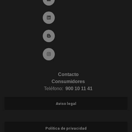
Ir a Linkedin (abre en ventana nueva)
Ir al Blog (abre en ventana nueva)
Ir a Instagram (abre en ventana nueva)
Contacto
Consumidores
Teléfono:
900 10 11 41
Aviso legal
Política de privacidad