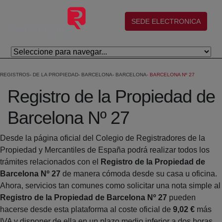
Skip to Main Content
(abre en nueva ventana)
SEDE ELECTRONICA
REGISTROS
DE LA PROPIEDAD
BARCELONA
BARCELONA
BARCELONA Nº 27
Registro de la Propiedad de
Barcelona Nº 27
Desde la página oficial del Colegio de Registradores de la
Propiedad y Mercantiles de España podrá realizar todos los
trámites relacionados con el
Registro de la Propiedad de
Barcelona Nº 27
de manera cómoda desde su casa u oficina.
Ahora, servicios tan comunes como solicitar una nota simple al
Registro de la Propiedad de Barcelona Nº 27
pueden
hacerse desde esta plataforma al coste oficial de
9,02 €
más
IVA y disponer de ella en un plazo medio inferior a dos horas.