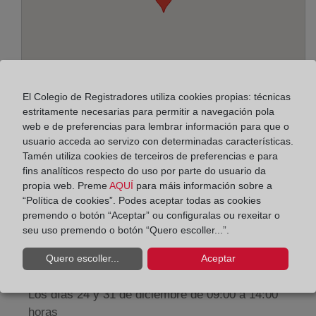
El Colegio de Registradores utiliza cookies propias: técnicas
estritamente necesarias para permitir a navegación pola
web e de preferencias para lembrar información para que o
usuario acceda ao servizo con determinadas características.
Enderezo:
Tamén utiliza cookies de terceiros de preferencias e para
fins analíticos respecto do uso por parte do usuario da
Paseo de la Zona Franca, 109-Edif. Torre Marina,
propia web. Preme
AQUÍ
para máis información sobre a
“Política de cookies”. Podes aceptar todas as cookies
8038
premendo o botón “Aceptar” ou configuralas ou rexeitar o
Horario:
seu uso premendo o botón “Quero escoller...”.
De lunes a viernes de 09:00 a 17:00 horas
Quero escoller...
Aceptar
Agosto: De lunes a viernes de 09:00 a 14:00 horas
Los días 24 y 31 de diciembre de 09:00 a 14:00
horas