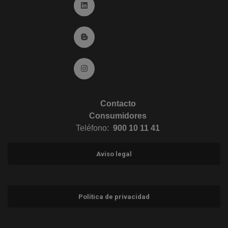
Ir a Linkedin (abre en ventana nueva)
Ir al Blog (abre en ventana nueva)
Ir a Instagram (abre en ventana nueva)
Contacto
Consumidores
Teléfono:
900 10 11 41
Aviso legal
Política de privacidad