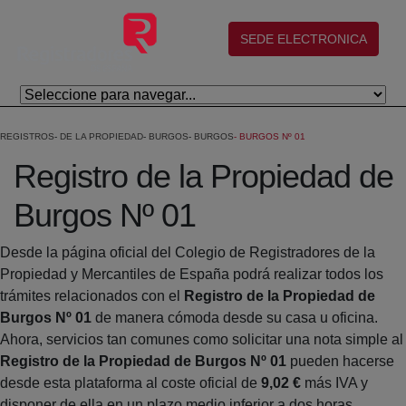
Skip to Main Content
(abre en nueva ventana)
SEDE ELECTRONICA
REGISTROS
DE LA PROPIEDAD
BURGOS
BURGOS
BURGOS Nº 01
Registro de la Propiedad de
Burgos Nº 01
Desde la página oficial del Colegio de Registradores de la
Propiedad y Mercantiles de España podrá realizar todos los
trámites relacionados con el
Registro de la Propiedad de
Burgos Nº 01
de manera cómoda desde su casa u oficina.
Ahora, servicios tan comunes como solicitar una nota simple al
Registro de la Propiedad de Burgos Nº 01
pueden hacerse
desde esta plataforma al coste oficial de
9,02 €
más IVA y
disponer de ella en un plazo medio inferior a dos horas.