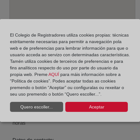
El Colegio de Registradores utiliza cookies propias: técnicas
estritamente necesarias para permitir a navegación pola
web e de preferencias para lembrar información para que o
usuario acceda ao servizo con determinadas características.
Tamén utiliza cookies de terceiros de preferencias e para
Enderezo:
fins analíticos respecto do uso por parte do usuario da
Ana Lopidana, 8 - 7º, 9005
propia web. Preme
AQUÍ
para máis información sobre a
“Política de cookies”. Podes aceptar todas as cookies
Horario:
premendo o botón “Aceptar” ou configuralas ou rexeitar o
seu uso premendo o botón “Quero escoller...”.
De lunes a viernes de 09:00 a 17:00 horas
Agosto: De lunes a viernes de 09:00 a 14:00 horas
Quero escoller...
Aceptar
Los días 24 y 31 de diciembre de 09:00 a 14:00
horas