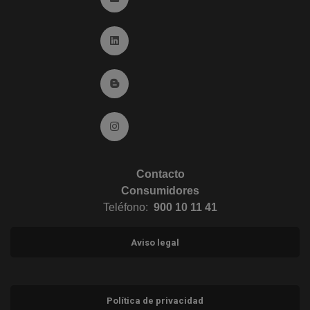
Ir a Linkedin (abre en ventana nueva)
Ir al Blog (abre en ventana nueva)
Ir a Instagram (abre en ventana nueva)
Contacto
Consumidores
Teléfono:
900 10 11 41
Aviso legal
Política de privacidad