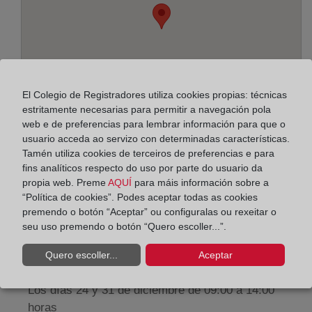
El Colegio de Registradores utiliza cookies propias: técnicas
estritamente necesarias para permitir a navegación pola
web e de preferencias para lembrar información para que o
usuario acceda ao servizo con determinadas características.
Tamén utiliza cookies de terceiros de preferencias e para
fins analíticos respecto do uso por parte do usuario da
Enderezo:
propia web. Preme
AQUÍ
para máis información sobre a
“Política de cookies”. Podes aceptar todas as cookies
Olivo, 18, 13002
premendo o botón “Aceptar” ou configuralas ou rexeitar o
Horario:
seu uso premendo o botón “Quero escoller...”.
De lunes a viernes de 09:00 a 17:00 horas
Quero escoller...
Aceptar
Agosto: De lunes a viernes de 09:00 a 14:00 horas
Los días 24 y 31 de diciembre de 09:00 a 14:00
horas