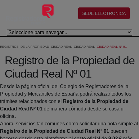
Skip to Main Content
(abre en nueva ventana)
SEDE ELECTRONICA
REGISTROS
DE LA PROPIEDAD
CIUDAD REAL
CIUDAD REAL
CIUDAD REAL Nº 01
Registro de la Propiedad de
Ciudad Real Nº 01
Desde la página oficial del Colegio de Registradores de la
Propiedad y Mercantiles de España podrá realizar todos los
trámites relacionados con el
Registro de la Propiedad de
Ciudad Real Nº 01
de manera cómoda desde su casa u
oficina.
Ahora, servicios tan comunes como solicitar una nota simple al
Registro de la Propiedad de Ciudad Real Nº 01
pueden
hacerse desde esta plataforma al coste oficial de
9,02 €
más