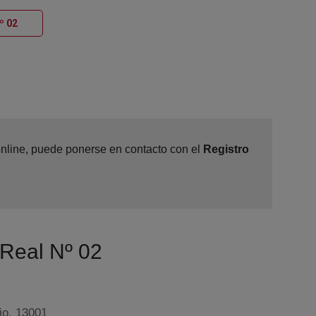
Ventana nueva
º 02
 online, puede ponerse en contacto con el
Registro
 Real Nº 02
jo, 13001