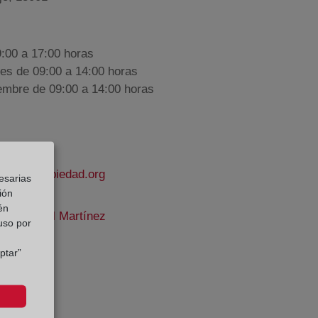
9:00 a 17:00 horas
nes de 09:00 a 14:00 horas
iembre de 09:00 a 14:00 horas
rodelapropiedad.org
esarias
ión
én
-Carbonell Martínez
 uso por
e Datos:
ptar”