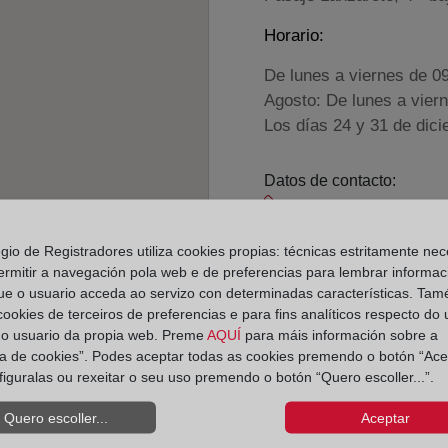
Horario:
De lunes a viernes de 0
Agosto: De lunes a vier
Los días 24 y 31 de dic
Datos de contacto:
926 22 97 40
ciudadreal2@regist
egio de Registradores utiliza cookies propias: técnicas estritamente nec
ermitir a navegación pola web e de preferencias para lembrar informac
Datos del Registrador:
ue o usuario acceda ao servizo con determinadas características. Tam
Rosa M.ª Montijano
 cookies de terceiros de preferencias e para fins analíticos respecto do
Delegado de Protección d
do usuario da propia web. Preme
AQUÍ
para máis información sobre a
ica de cookies”. Podes aceptar todas as cookies premendo o botón “Ace
dpo@corpme.es
figuralas ou rexeitar o seu uso premendo o botón “Quero escoller...”.
Quero escoller...
Aceptar
el distrito hipotecario