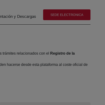
(abre en nueva ventana)
SEDE ELECTRONICA
tación y Descargas
s trámites relacionados con el
Registro de la
en hacerse desde esta plataforma al coste oficial de