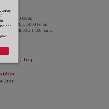
esarias
ión
9:00 a 17:00 horas
én
nes de 09:00 a 14:00 horas
 uso por
iembre de 09:00 a 14:00 horas
ptar”
delapropiedad.org
o Lázaro
e Datos: