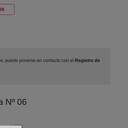
Ventana nueva
 06
ine, puede ponerse en contacto con el
Registro de
a Nº 06
anta, 14006