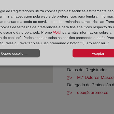
Horario:
egio de Registradores utiliza cookies propias: técnicas estritamente nec
ermitir a navegación pola web e de preferencias para lembrar informac
De lunes a viernes de 0
ue o usuario acceda ao servizo con determinadas características. Tam
Agosto: De lunes a vier
 cookies de terceiros de preferencias e para fins analíticos respecto do
Los días 24 y 31 de dic
do usuario da propia web. Preme
AQUÍ
para máis información sobre a
ica de cookies”. Podes aceptar todas as cookies premendo o botón “Ace
figuralas ou rexeitar o seu uso premendo o botón “Quero escoller...”.
Datos de contacto:
957 27 28 67
Quero escoller...
Aceptar
cordoba6@registro
Datos del Registrador:
M.ª Dolores Mased
Delegado de Protección d
dpo@corpme.es