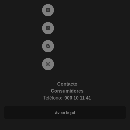
Ir a Flickr (abre en ventana nueva)
Ir a Linkedin (abre en ventana nueva)
Ir al Blog (abre en ventana nueva)
Ir a Instagram (abre en ventana nueva)
Contacto
Consumidores
Teléfono:
900 10 11 41
Aviso legal