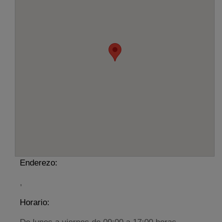
Enderezo:
,
Horario: