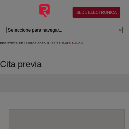
Skip to Main Content
(abre en nueva ventana)
SEDE ELECTRONICA
REGISTROS
DE LA PROPIEDAD
ILLES BALEARS
MAHON
Cita previa