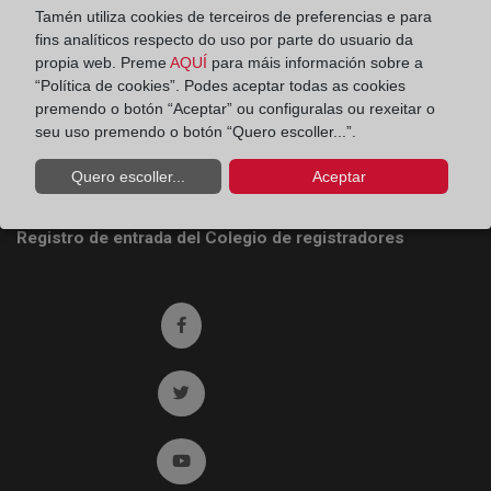
Tamén utiliza cookies de terceiros de preferencias e para
Colegio de Registradores
fins analíticos respecto do uso por parte do usuario da
propia web. Preme
AQUÍ
para máis información sobre a
Príncipe de Vergara 70. 28006 Madrid
“Política de cookies”. Podes aceptar todas as cookies
premendo o botón “Aceptar” ou configuralas ou rexeitar o
Teléfono:
91 270 17 96
seu uso premendo o botón “Quero escoller...”.
Fax:
91 564 11 59
Quero escoller...
Aceptar
Email:
contacto@registradores.org
Registro de entrada del Colegio de registradores
Ir a facebook (abre en ventana nueva)
Ir a twitter (abre en ventana nueva)
Ir a YouTube (abre en ventana nueva)