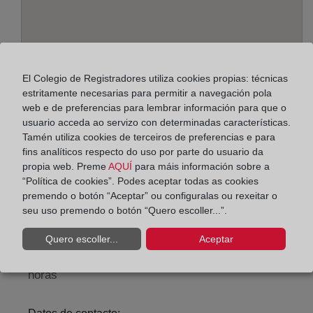
El Colegio de Registradores utiliza cookies propias: técnicas
estritamente necesarias para permitir a navegación pola
web e de preferencias para lembrar información para que o
usuario acceda ao servizo con determinadas características.
Tamén utiliza cookies de terceiros de preferencias e para
Enderezo:
fins analíticos respecto do uso por parte do usuario da
Carmen, 7 - 1º, oficina 1, 24001
propia web. Preme
AQUÍ
para máis información sobre a
“Política de cookies”. Podes aceptar todas as cookies
Horario:
premendo o botón “Aceptar” ou configuralas ou rexeitar o
seu uso premendo o botón “Quero escoller...”.
De lunes a viernes de 09:00 a 17:00 horas
Agosto: De lunes a viernes de 09:00 a 14:00 horas
Quero escoller...
Aceptar
Los días 24 y 31 de diciembre de 09:00 a 14:00
horas