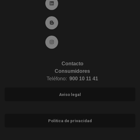
Ir a Linkedin (abre en ventana nueva)
Ir al Blog (abre en ventana nueva)
Ir a Instagram (abre en ventana nueva)
Contacto
Consumidores
Teléfono:
900 10 11 41
Aviso legal
Política de privacidad