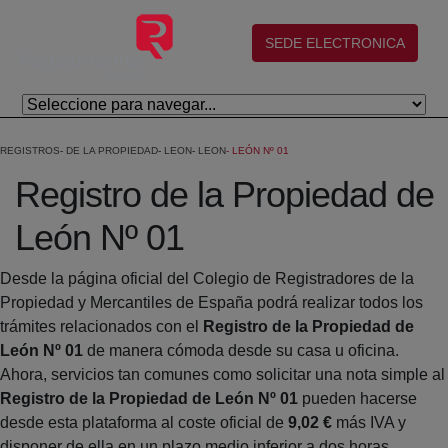
Skip to Main Content
(abre en nueva ventana)
SEDE ELECTRONICA
REGISTROS
DE LA PROPIEDAD
LEON
LEON
LEÓN Nº 01
Registro de la Propiedad de
León Nº 01
Desde la página oficial del Colegio de Registradores de la
Propiedad y Mercantiles de España podrá realizar todos los
trámites relacionados con el
Registro de la Propiedad de
León Nº 01
de manera cómoda desde su casa u oficina.
Ahora, servicios tan comunes como solicitar una nota simple al
Registro de la Propiedad de León Nº 01
pueden hacerse
desde esta plataforma al coste oficial de
9,02 €
más IVA y
disponer de ella en un plazo medio inferior a dos horas.