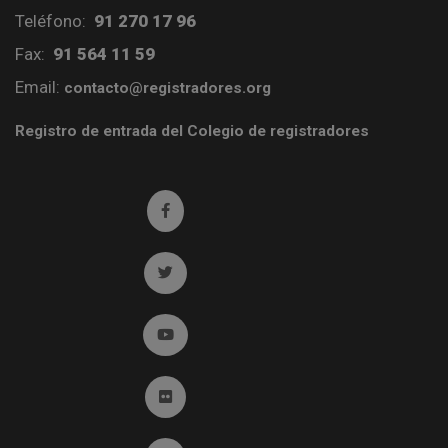
Teléfono:
91 270 17 96
Fax:
91 564 11 59
Email:
contacto@registradores.org
Registro de entrada del Colegio de registradores
Ir a facebook (abre en ventana nueva)
Ir a twitter (abre en ventana nueva)
Ir a YouTube (abre en ventana nueva)
Ir a Flickr (abre en ventana nueva)