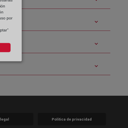
ión
én
 uso por
ptar”
 legal
Política de privacidad
a)
nueva)