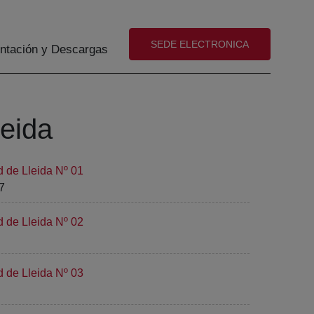
(abre en nueva ventana)
SEDE ELECTRONICA
tación y Descargas
leida
d de Lleida Nº 01
7
d de Lleida Nº 02
d de Lleida Nº 03