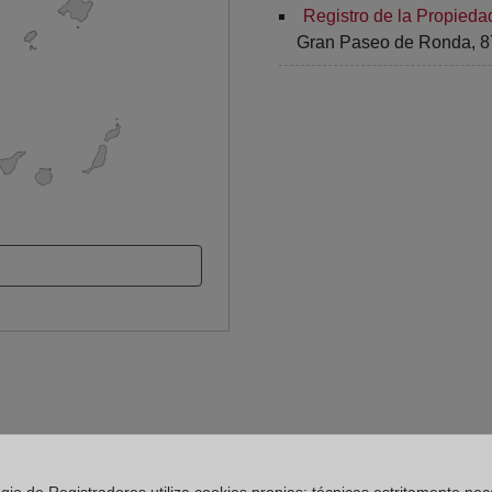
Registro de la Propieda
Gran Paseo de Ronda, 87 -
 Registro de la Propiedad
egio de Registradores utiliza cookies propias: técnicas estritamente nec