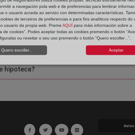
ermitir a navegación pola web e de preferencias para lembrar informac
ue o usuario acceda ao servizo con determinadas características. Tam
 cookies de terceiros de preferencias e para fins analíticos respecto do
do usuario da propia web. Preme
AQUÍ
para máis información sobre a
ica de cookies”. Podes aceptar todas as cookies premendo o botón “Ace
figuralas ou rexeitar o seu uso premendo o botón “Quero escoller...”.
ple o una certificación?
Quero escoller...
Aceptar
e hipoteca?
Aviso
Ir a facebook (abre en ventana nueva)
Ir a twitter (abre en ventana nueva)
Ir a YouTube (abre en ventana nuev
Ir a Flickr (abre en ventana 