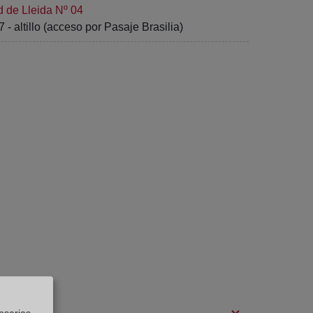
d de Lleida Nº 04
 altillo (acceso por Pasaje Brasilia)
esarias