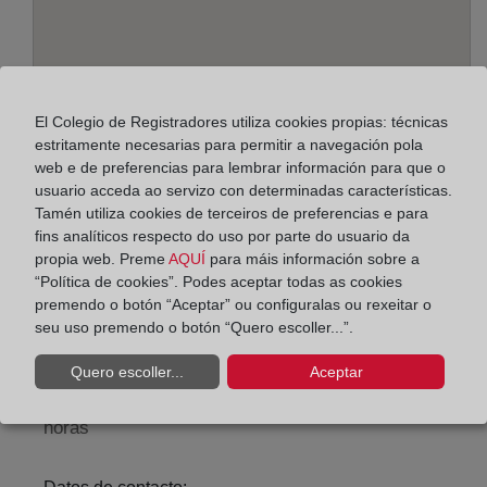
El Colegio de Registradores utiliza cookies propias: técnicas
estritamente necesarias para permitir a navegación pola
web e de preferencias para lembrar información para que o
usuario acceda ao servizo con determinadas características.
Tamén utiliza cookies de terceiros de preferencias e para
Enderezo:
fins analíticos respecto do uso por parte do usuario da
Alcalá, 540 - Edif. A - planta 2ª, 28027
propia web. Preme
AQUÍ
para máis información sobre a
“Política de cookies”. Podes aceptar todas as cookies
Horario:
premendo o botón “Aceptar” ou configuralas ou rexeitar o
seu uso premendo o botón “Quero escoller...”.
De lunes a viernes de 09:00 a 17:00 horas
Agosto: De lunes a viernes de 09:00 a 14:00 horas
Quero escoller...
Aceptar
Los días 24 y 31 de diciembre de 09:00 a 14:00
horas