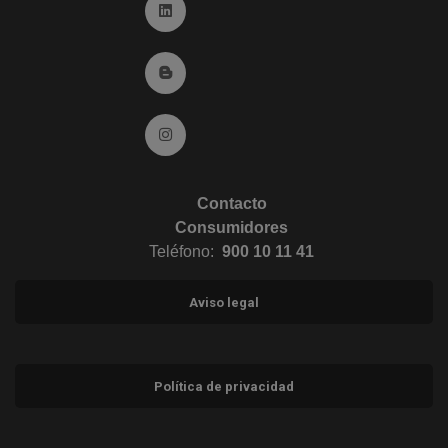
Ir a Linkedin (abre en ventana nueva)
Ir al Blog (abre en ventana nueva)
Ir a Instagram (abre en ventana nueva)
Contacto
Consumidores
Teléfono:
900 10 11 41
Aviso legal
Política de privacidad