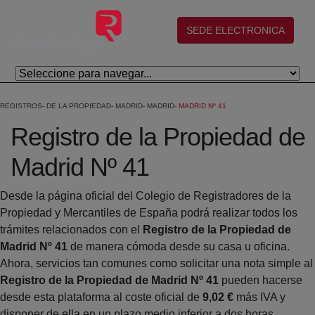
Skip to Main Content
(abre en nueva ventana)
SEDE ELECTRONICA
REGISTROS
DE LA PROPIEDAD
MADRID
MADRID
MADRID Nº 41
Registro de la Propiedad de
Madrid Nº 41
Desde la página oficial del Colegio de Registradores de la
Propiedad y Mercantiles de España podrá realizar todos los
trámites relacionados con el
Registro de la Propiedad de
Madrid Nº 41
de manera cómoda desde su casa u oficina.
Ahora, servicios tan comunes como solicitar una nota simple al
Registro de la Propiedad de Madrid Nº 41
pueden hacerse
desde esta plataforma al coste oficial de
9,02 €
más IVA y
disponer de ella en un plazo medio inferior a dos horas.