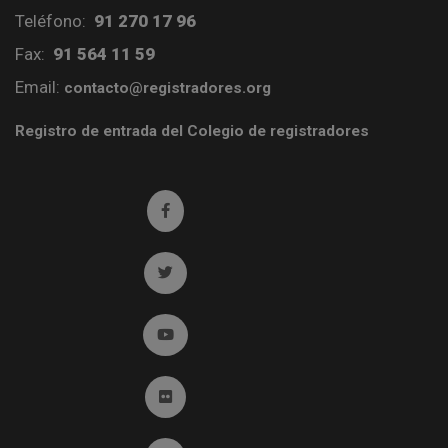
Teléfono:
91 270 17 96
Fax:
91 564 11 59
Email:
contacto@registradores.org
Registro de entrada del Colegio de registradores
Ir a facebook (abre en ventana nueva)
Ir a twitter (abre en ventana nueva)
Ir a YouTube (abre en ventana nueva)
Ir a Flickr (abre en ventana nueva)