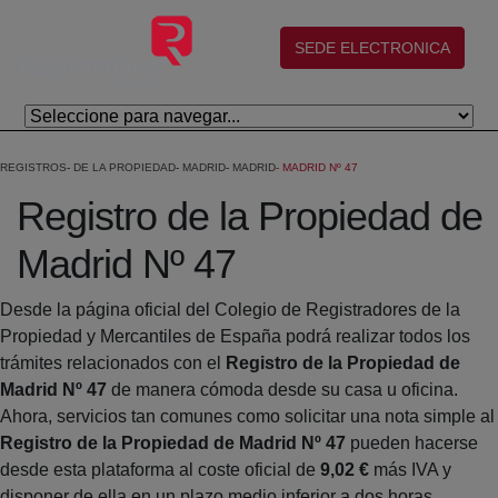
Skip to Main Content
(abre en nueva ventana)
SEDE ELECTRONICA
REGISTROS
DE LA PROPIEDAD
MADRID
MADRID
MADRID Nº 47
Registro de la Propiedad de
Madrid Nº 47
Desde la página oficial del Colegio de Registradores de la
Propiedad y Mercantiles de España podrá realizar todos los
trámites relacionados con el
Registro de la Propiedad de
Madrid Nº 47
de manera cómoda desde su casa u oficina.
Ahora, servicios tan comunes como solicitar una nota simple al
Registro de la Propiedad de Madrid Nº 47
pueden hacerse
desde esta plataforma al coste oficial de
9,02 €
más IVA y
disponer de ella en un plazo medio inferior a dos horas.