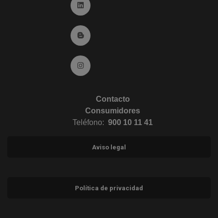
Ir a Linkedin (abre en ventana nueva)
Ir al Blog (abre en ventana nueva)
Ir a Instagram (abre en ventana nueva)
Contacto
Consumidores
Teléfono:
900 10 11 41
Aviso legal
Política de privacidad