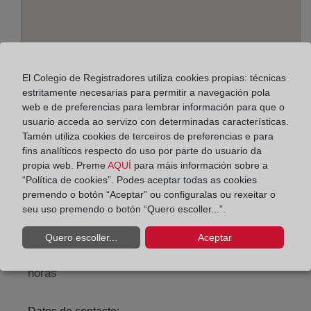
El Colegio de Registradores utiliza cookies propias: técnicas
estritamente necesarias para permitir a navegación pola
web e de preferencias para lembrar información para que o
usuario acceda ao servizo con determinadas características.
Tamén utiliza cookies de terceiros de preferencias e para
Enderezo:
fins analíticos respecto do uso por parte do usuario da
Alcalá, 540 - Edif. A - planta 1ª, 28027
propia web. Preme
AQUÍ
para máis información sobre a
“Política de cookies”. Podes aceptar todas as cookies
Horario:
premendo o botón “Aceptar” ou configuralas ou rexeitar o
seu uso premendo o botón “Quero escoller...”.
De lunes a viernes de 09:00 a 17:00 horas
Agosto: De lunes a viernes de 09:00 a 14:00 horas
Quero escoller...
Aceptar
Los días 24 y 31 de diciembre de 09:00 a 14:00
horas