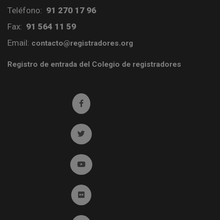
Teléfono:
91 270 17 96
Fax:
91 564 11 59
Email:
contacto@registradores.org
Registro de entrada del Colegio de registradores
Ir a facebook (abre en ventana nueva)
Ir a twitter (abre en ventana nueva)
Ir a YouTube (abre en ventana nueva)
Ir a Flickr (abre en ventana nueva)