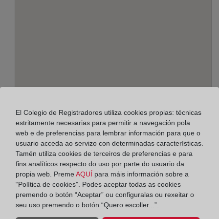
Enderezo:
El Colegio de Registradores utiliza cookies propias: técnicas
Cerrojo, 17 - 3º, 29007
estritamente necesarias para permitir a navegación pola
web e de preferencias para lembrar información para que o
Horario:
usuario acceda ao servizo con determinadas características.
Tamén utiliza cookies de terceiros de preferencias e para
De lunes a viernes de 09:00 a 17:00 horas
fins analíticos respecto do uso por parte do usuario da
Agosto: De lunes a viernes de 09:00 a 14:00 horas
propia web. Preme
AQUÍ
para máis información sobre a
Los días 24 y 31 de diciembre de 09:00 a 14:00
“Política de cookies”. Podes aceptar todas as cookies
horas
premendo o botón “Aceptar” ou configuralas ou rexeitar o
seu uso premendo o botón “Quero escoller...”.