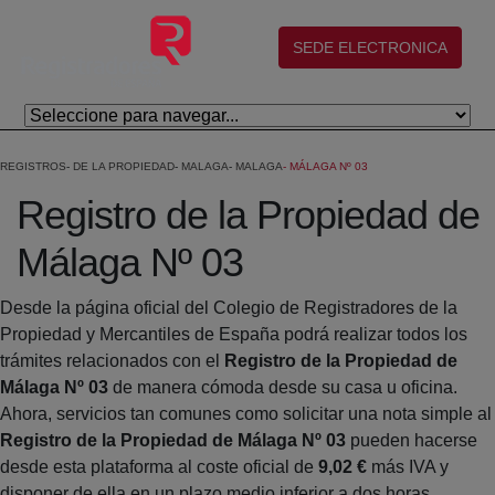
Skip to Main Content
(abre en nueva ventana)
SEDE ELECTRONICA
REGISTROS
DE LA PROPIEDAD
MALAGA
MALAGA
MÁLAGA Nº 03
Registro de la Propiedad de
Málaga Nº 03
Desde la página oficial del Colegio de Registradores de la
Propiedad y Mercantiles de España podrá realizar todos los
trámites relacionados con el
Registro de la Propiedad de
Málaga Nº 03
de manera cómoda desde su casa u oficina.
Ahora, servicios tan comunes como solicitar una nota simple al
Registro de la Propiedad de Málaga Nº 03
pueden hacerse
desde esta plataforma al coste oficial de
9,02 €
más IVA y
disponer de ella en un plazo medio inferior a dos horas.