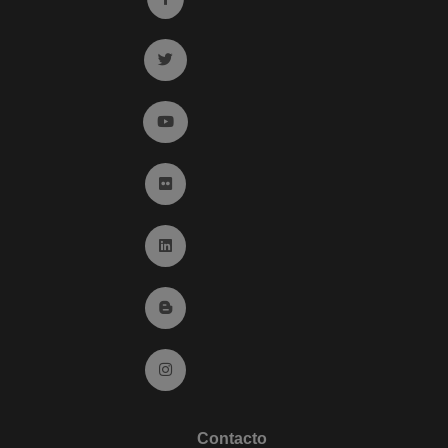
Ir a twitter (abre en ventana nueva)
Ir a YouTube (abre en ventana nueva)
Ir a Flickr (abre en ventana nueva)
Ir a Linkedin (abre en ventana nueva)
Ir al Blog (abre en ventana nueva)
Ir a Instagram (abre en ventana nueva)
Contacto