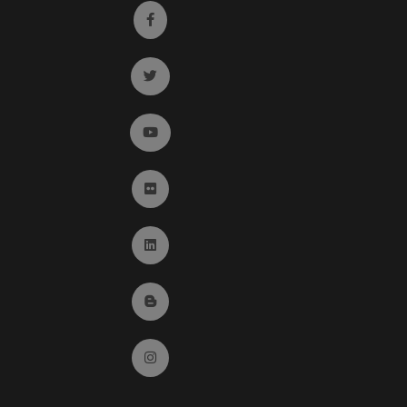
Ir a facebook (abre en ventana nueva)
Ir a twitter (abre en ventana nueva)
Ir a YouTube (abre en ventana nueva)
Ir a Flickr (abre en ventana nueva)
Ir a Linkedin (abre en ventana nueva)
Ir al Blog (abre en ventana nueva)
Ir a Instagram (abre en ventana nueva)