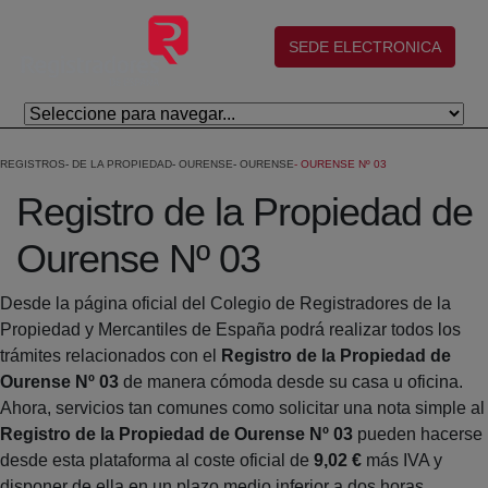
Skip to Main Content
(abre en nueva ventana)
SEDE ELECTRONICA
REGISTROS
DE LA PROPIEDAD
OURENSE
OURENSE
OURENSE Nº 03
Registro de la Propiedad de
Ourense Nº 03
Desde la página oficial del Colegio de Registradores de la
Propiedad y Mercantiles de España podrá realizar todos los
trámites relacionados con el
Registro de la Propiedad de
Ourense Nº 03
de manera cómoda desde su casa u oficina.
Ahora, servicios tan comunes como solicitar una nota simple al
Registro de la Propiedad de Ourense Nº 03
pueden hacerse
desde esta plataforma al coste oficial de
9,02 €
más IVA y
disponer de ella en un plazo medio inferior a dos horas.