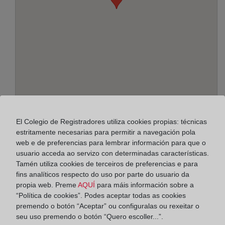
Enderezo:
El Colegio de Registradores utiliza cookies propias: técnicas
Rúa Francisco Llorens Díaz, 23 - Bajo, 32002
estritamente necesarias para permitir a navegación pola
web e de preferencias para lembrar información para que o
Horario:
usuario acceda ao servizo con determinadas características.
Tamén utiliza cookies de terceiros de preferencias e para
De lunes a viernes de 09:00 a 17:00 horas
fins analíticos respecto do uso por parte do usuario da
Agosto: De lunes a viernes de 09:00 a 14:00 horas
propia web. Preme
AQUÍ
para máis información sobre a
“Política de cookies”. Podes aceptar todas as cookies
Los días 24 y 31 de diciembre de 09:00 a 14:00
premendo o botón “Aceptar” ou configuralas ou rexeitar o
horas
seu uso premendo o botón “Quero escoller...”.