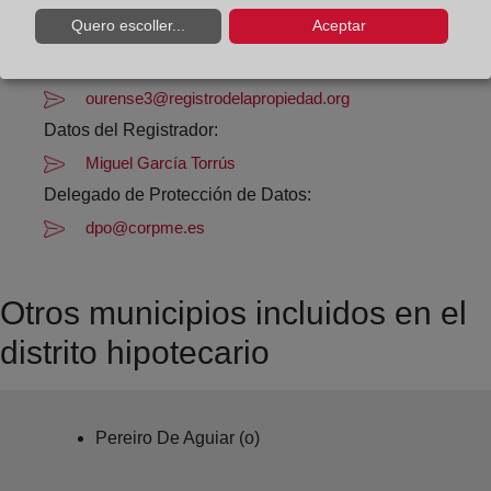
Quero escoller...
Aceptar
Datos de contacto:
988 37 58 14
ourense3@registrodelapropiedad.org
Datos del Registrador:
Miguel García Torrús
Delegado de Protección de Datos:
dpo@corpme.es
Otros municipios incluidos en el
distrito hipotecario
Pereiro De Aguiar (o)